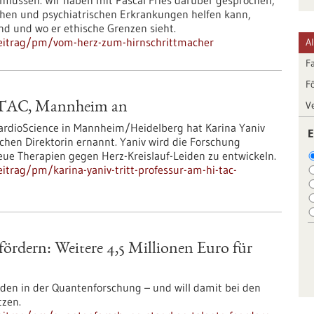
nflussen. Wir haben mit Pascal Fries darüber gesprochen,
chen und psychiatrischen Erkrankungen helfen kann,
nd und wo er ethische Grenzen sieht.
beitrag/pm/vom-herz-zum-hirnschrittmacher
A
F
F
V
I-TAC, Mannheim an
oCardioScience in Mannheim/Heidelberg hat Karina Yaniv
E
chen Direktorin ernannt. Yaniv wird die Forschung
eue Therapien gegen Herz-Kreislauf-Leiden zu entwickeln.
trag/pm/karina-yaniv-tritt-professur-am-hi-tac-
ördern: Weitere 4,5 Millionen Euro für
den in der Quantenforschung – und will damit bei den
tzen.