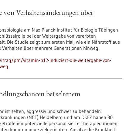
be von Verhaltensänderungen über
onsbiologie am Max-Planck-Institut für Biologie Tübingen
hlüsselrolle bei der Weitergabe von vererbten
t. Die Studie zeigt zum ersten Mal, wie ein Nährstoff aus
s Verhalten über mehrere Generationen hinweg
itrag/pm/vitamin-b12-induziert-die-weitergabe-von-
nweg
ndlungschancen bei seltenem
r ist selten, aggressiv und schwer zu behandeln.
rkrankungen (NCT) Heidelberg und am DKFZ haben 30
Betroffenen potenzielle personalisierte Therapieoptionen
enten konnten neue zielgerichtete Ansätze die Krankheit