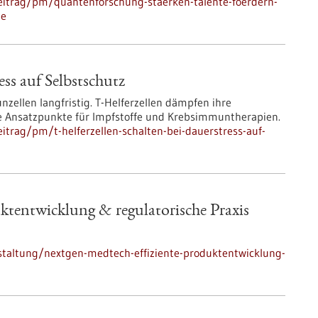
eitrag/pm/quantenforschung-staerken-talente-foerdern-
le
ess auf Selbstschutz
zellen langfristig. T-Helferzellen dämpfen ihre
e Ansatzpunkte für Impfstoffe und Krebsimmuntherapien.
trag/pm/t-helferzellen-schalten-bei-dauerstress-auf-
tentwicklung & regulatorische Praxis
staltung/nextgen-medtech-effiziente-produktentwicklung-