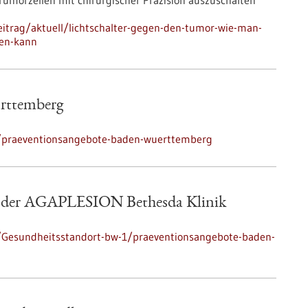
 Tumorzellen mit chirurgischer Präzision auszuschalten
itrag/aktuell/lichtschalter-gegen-den-tumor-wie-man-
gen-kann
rttemberg
/praeventionsangebote-baden-wuerttemberg
t der AGAPLESION Bethesda Klinik
/Gesundheitsstandort-bw-1/praeventionsangebote-baden-