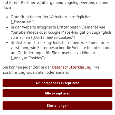
auf Ihrem Rechner vorübergehend abgelegt werden, dienen
bw.de/fachbeitrag/pm/lukas-bunse-erforscht-neue-
dazu
zelltherapeutische-ansaetze-gegen-hirntumoren-der-
medizinischen-fakultaet-mannheim
Grundfunktionen der Website zu ermöglichen
(„Essentials“)
in der Website integrierte Drittanbieter-Elemente wie
Pressemitteilung - 13.05.2026
Youtube-Videos oder Google Maps-Navigation zugänglich
zu machen („Drittanbieter-Cookies“)
NVision Expands from Quantum Sensing to
Statistik- und Tracking-Tools betreiben zu können um zu
Quantum Computing to Accelerate
verstehen, wie Seitenbesucher die Website benutzen und
Discovery and Validation of New Therapies
um Optimierungen für Sie umsetzen zu können
(„Analyse-Cookies“).
NVision announced a $55 million Series B led by Abbott and
unveiled PIQC, a new quantum computing platform built on
Sie können jeder Zeit in der
Datenschutzerklärung
Ihre
its molecular quantum technology.
Zustimmung widerrufen oder ändern.
https://www.gesundheitsindustrie-
bw.de/fachbeitrag/pm/nvision-expands-quantum-sensing-
Grundlegendes akzeptieren
quantum-computing-accelerate-discovery-and-validation-
new-therapies
Alle akzeptieren
Einstellungen
Förderung
GRIOS call for evidence synthesis 2026