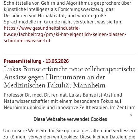
Schnittstelle von Gehirn und Algorithmus gesprochen: über
künstliche Intelligenz als Forschungswerkzeug, das
Decodieren von Hirnaktivität, und warum große
Sprachmodelle im Grunde nicht verstehen, was sie tun.
https://www.gesundheitsindustrie-
bw.de/fachbeitrag/pm/ki-hat-eigentlich-keinen-blassen-
schimmer-was-sie-tut
Pressemitteilung - 13.05.2026
Lukas Bunse erforscht neue zelltherapeutische
Ansätze gegen Hirntumoren an der
Medizinischen Fakultät Mannheim
Professor Dr. med. Dr. rer. nat. Lukas Bunse ist Arzt und
Naturwissenschaftler mit einem besonderen Fokus auf
Neuroimmunologie und innovative Zelltherapien. Im Zentrum
seiner Forschung steht die Frage, wie sich das Immunsystem
✕
Diese Webseite verwendet Cookies
gezielt gegen Erkrankungen des zentralen Nervensystems
einsetzen lässt – insbesondere bei Hirntumoren und
Um unsere Webseite für Sie optimal gestalten und verbessern
Autoimmunerkrankungen.
zu können, verwenden wir Cookies: Diese kleinen Dateien, die
https://www.gesundheitsindustrie-