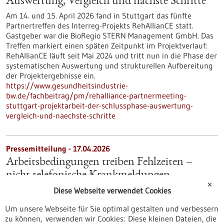
Auswertung, Vergleich und nächste Schritte
Am 14. und 15. April 2026 fand in Stuttgart das fünfte
Partnertreffen des Interreg-Projekts RehAllianCE statt.
Gastgeber war die BioRegio STERN Management GmbH. Das
Treffen markiert einen späten Zeitpunkt im Projektverlauf:
RehAllianCE läuft seit Mai 2024 und tritt nun in die Phase der
systematischen Auswertung und strukturellen Aufbereitung
der Projektergebnisse ein.
https://www.gesundheitsindustrie-
bw.de/fachbeitrag/pm/rehalliance-partnermeeting-
stuttgart-projektarbeit-der-schlussphase-auswertung-
vergleich-und-naechste-schritte
Pressemitteilung - 17.04.2026
Arbeitsbedingungen treiben Fehlzeiten –
nicht telefonische Krankmeldungen
✕
Studie mit innovativer Fragemethode des Zentrums für
Diese Webseite verwendet Cookies
Präventivmedizin und Digitale Gesundheit relativiert Debatte
Um unsere Webseite für Sie optimal gestalten und verbessern
zu telefonischen Krankmeldungen
zu können, verwenden wir Cookies: Diese kleinen Dateien, die
https://www.gesundheitsindustrie-