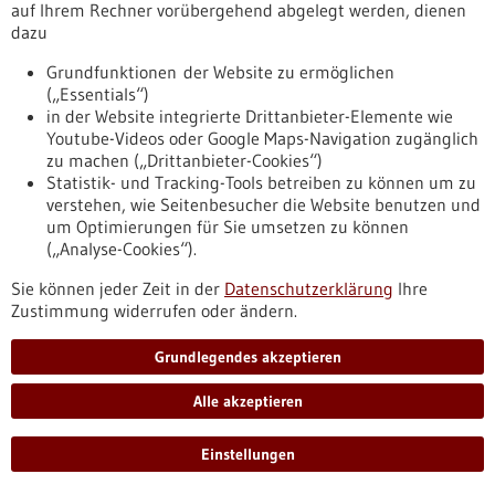
auf Ihrem Rechner vorübergehend abgelegt werden, dienen
bw.de/fachbeitrag/pm/arbeitsbedingungen-treiben-
dazu
fehlzeiten-nicht-telefonische-krankmeldungen
Grundfunktionen der Website zu ermöglichen
(„Essentials“)
Pressemitteilung - 16.04.2026
in der Website integrierte Drittanbieter-Elemente wie
Zwei Kliniken, gebündelte Expertise: Neues
Youtube-Videos oder Google Maps-Navigation zugänglich
zu machen („Drittanbieter-Cookies“)
Department für Muskuloskelettale Chirurgie
Statistik- und Tracking-Tools betreiben zu können um zu
gegründet
verstehen, wie Seitenbesucher die Website benutzen und
Mehr Spezialwissen und noch engere Zusammenarbeit: Mit
um Optimierungen für Sie umsetzen zu können
der Gründung des neuen Departments am
(„Analyse-Cookies“).
Universitätsklinikum Ulm profitieren Patientinnen und
Sie können jeder Zeit in der
Datenschutzerklärung
Ihre
Patienten künftig von einer klar strukturierten, gemeinsam
Zustimmung widerrufen oder ändern.
koordinierten Zusammenarbeit der Klinik für Unfall-​, Hand-,
Plastische und Wiederherstellungschirurgie mit der Klinik für
Grundlegendes akzeptieren
Orthopädie.
https://www.gesundheitsindustrie-
Alle akzeptieren
bw.de/fachbeitrag/pm/zwei-kliniken-gebuendelte-expertise-
neues-department-fuer-muskuloskelettale-chirurgie-
gegruendet
Einstellungen