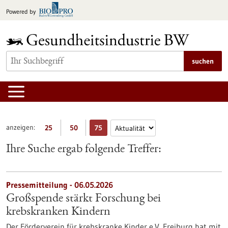
zum
Powered by
Inhalt
springen
suchen
anzeigen:
25
50
75
Ihre Suche ergab folgende Treffer:
Pressemitteilung - 06.05.2026
Großspende stärkt Forschung bei
krebskranken Kindern
Der Förderverein für krebskranke Kinder e.V. Freiburg hat mit