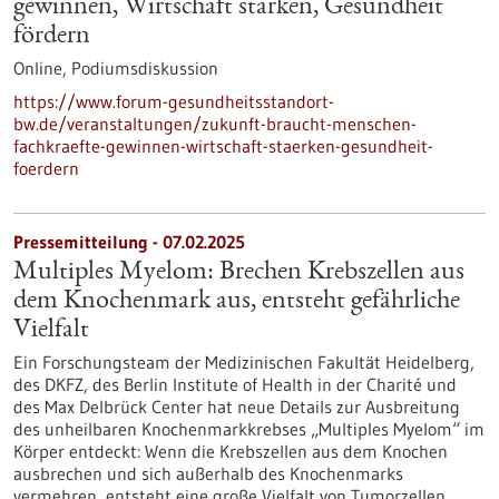
gewinnen, Wirtschaft stärken, Gesundheit
fördern
Online,
Podiumsdiskussion
https://www.forum-gesundheitsstandort-
bw.de/veranstaltungen/zukunft-braucht-menschen-
fachkraefte-gewinnen-wirtschaft-staerken-gesundheit-
foerdern
Pressemitteilung - 07.02.2025
Multiples Myelom: Brechen Krebszellen aus
dem Knochenmark aus, entsteht gefährliche
Vielfalt
Ein Forschungsteam der Medizinischen Fakultät Heidelberg,
des DKFZ, des Berlin Institute of Health in der Charité und
des Max Delbrück Center hat neue Details zur Ausbreitung
des unheilbaren Knochenmarkkrebses „Multiples Myelom“ im
Körper entdeckt: Wenn die Krebszellen aus dem Knochen
ausbrechen und sich außerhalb des Knochenmarks
vermehren, entsteht eine große Vielfalt von Tumorzellen,