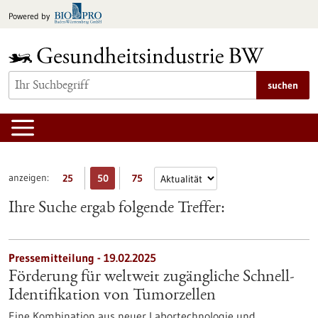
zum
Powered by
Inhalt
springen
suchen
anzeigen:
25
50
75
Ihre Suche ergab folgende Treffer:
Pressemitteilung - 19.02.2025
Förderung für weltweit zugängliche Schnell-
Identifikation von Tumorzellen
Eine Kombination aus neuer Labortechnologie und