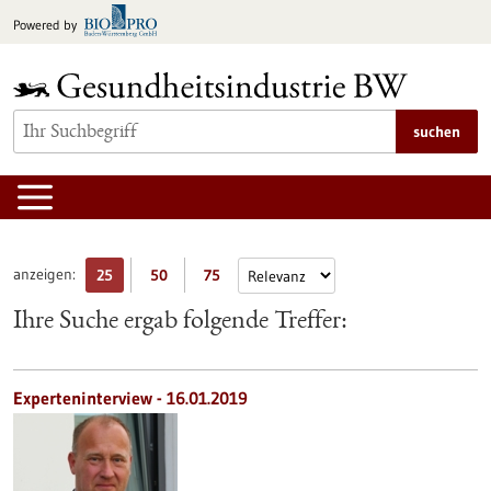
zum
Powered by
Inhalt
springen
suchen
anzeigen:
25
50
75
Ihre Suche ergab folgende Treffer:
Experteninterview - 16.01.2019