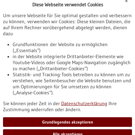
✕
Diese Webseite verwendet Cookies
Veranstaltungen
Um unsere Webseite für Sie optimal gestalten und verbessern
Erscheinungsdatum
zu können, verwenden wir Cookies: Diese kleinen Dateien, die
auf Ihrem Rechner vorübergehend abgelegt werden, dienen
dazu
zurücksetzen
Grundfunktionen der Website zu ermöglichen
(„Essentials“)
anzeigen
in der Website integrierte Drittanbieter-Elemente wie
Youtube-Videos oder Google Maps-Navigation zugänglich
zu machen („Drittanbieter-Cookies“)
Statistik- und Tracking-Tools betreiben zu können um zu
verstehen, wie Seitenbesucher die Website benutzen und
Nach oben
um Optimierungen für Sie umsetzen zu können
(„Analyse-Cookies“).
Sie können jeder Zeit in der
Datenschutzerklärung
Ihre
Informiert bleiben
Zustimmung widerrufen oder ändern.
Newsletter abonnieren
Grundlegendes akzeptieren
Alle akzeptieren