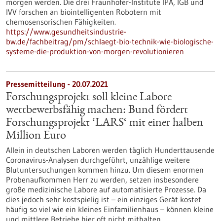
morgen werden. Die drei Fraunhofer-Institute IPA, IGB und
IVV forschen an biointelligenten Robotern mit
chemosensorischen Fähigkeiten.
https://www.gesundheitsindustrie-
bw.de/fachbeitrag/pm/schlaegt-bio-technik-wie-biologische-
systeme-die-produktion-von-morgen-revolutionieren
Pressemitteilung - 20.07.2021
Forschungsprojekt soll kleine Labore
wettbewerbsfähig machen: Bund fördert
Forschungsprojekt ‘LARS‘ mit einer halben
Million Euro
Allein in deutschen Laboren werden täglich Hunderttausende
Coronavirus-Analysen durchgeführt, unzählige weitere
Blutuntersuchungen kommen hinzu. Um diesem enormen
Probenaufkommen Herr zu werden, setzen insbesondere
große medizinische Labore auf automatisierte Prozesse. Da
dies jedoch sehr kostspielig ist – ein einziges Gerät kostet
häufig so viel wie ein kleines Einfamilienhaus – können kleine
und mittlere Betriebe hier oft nicht mithalten.