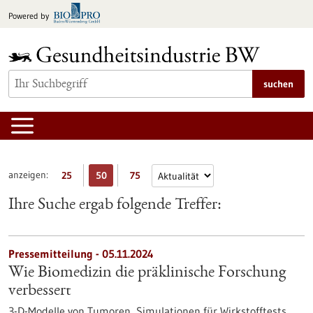
zum
Powered by
Inhalt
springen
suchen
anzeigen:
25
50
75
Ihre Suche ergab folgende Treffer:
Pressemitteilung - 05.11.2024
Wie Biomedizin die präklinische Forschung
verbessert
3-D-Modelle von Tumoren, Simulationen für Wirkstofftests