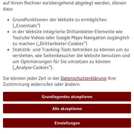
auf Ihrem Rechner vorübergehend abgelegt werden, dienen
an der Bauchwand…
dazu
https://www.gesundheitsindustrie-
bw.de/fachbeitrag/pm/brustrekonstruktion-erstmals-mit-
Grundfunktionen der Website zu ermöglichen
op-roboter-gewebe-vom-bauch-entnommen
(„Essentials“)
in der Website integrierte Drittanbieter-Elemente wie
Youtube-Videos oder Google Maps-Navigation zugänglich
Pressemitteilung - 08.05.2023
zu machen („Drittanbieter-Cookies“)
Störungen der Embryonalentwicklung
Statistik- und Tracking-Tools betreiben zu können um zu
verstehen, wie Seitenbesucher die Website benutzen und
automatisiert erkennen
um Optimierungen für Sie umsetzen zu können
Forschende der Universität Konstanz veröffentlichen eine
(„Analyse-Cookies“).
Bildanalyse-Software, die Störungen der
Sie können jeder Zeit in der
Embryonalentwicklung von Tieren selbständig erkennt und
Datenschutzerklärung
Ihre
Zustimmung widerrufen oder ändern.
klassifiziert. Dank künstlicher Intelligenz übertrifft
„EmbryoNet“ dabei ExpertInnen in puncto Geschwindigkeit,
Genauigkeit und Empfindlichkeit.
Grundlegendes akzeptieren
https://www.gesundheitsindustrie-
bw.de/fachbeitrag/pm/stoerungen-der-
Alle akzeptieren
embryonalentwicklung-automatisiert-erkennen
Einstellungen
Pressemitteilung - 16.03.2023