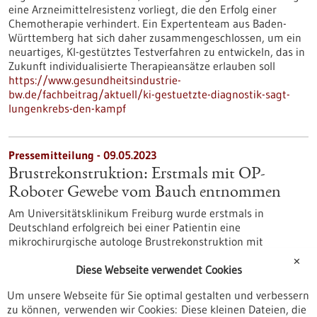
eine Arzneimittelresistenz vorliegt, die den Erfolg einer
Chemotherapie verhindert. Ein Expertenteam aus Baden-
Württemberg hat sich daher zusammengeschlossen, um ein
neuartiges, KI-gestütztes Testverfahren zu entwickeln, das in
Zukunft individualisierte Therapieansätze erlauben soll
https://www.gesundheitsindustrie-
bw.de/fachbeitrag/aktuell/ki-gestuetzte-diagnostik-sagt-
lungenkrebs-den-kampf
Pressemitteilung - 09.05.2023
Brustrekonstruktion: Erstmals mit OP-
Roboter Gewebe vom Bauch entnommen
Am Universitätsklinikum Freiburg wurde erstmals in
Deutschland erfolgreich bei einer Patientin eine
mikrochirurgische autologe Brustrekonstruktion mit
Eigengewebe mithilfe eines robotischen Assistenzsystems
✕
durchgeführt. Von dieser robotisch-assistierten
Diese Webseite verwendet Cookies
Operationsform profitieren besonders Frauen, bei denen
Um unsere Webseite für Sie optimal gestalten und verbessern
bislang ein hohes Risiko bestand, dass durch die Entnahme
zu können, verwenden wir Cookies: Diese kleinen Dateien, die
von Eigengewebe aus dem Bauchraum langfristige Schäden