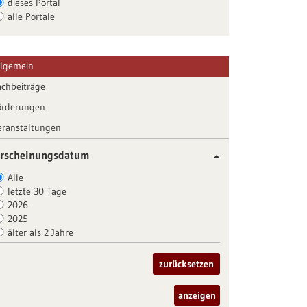
dieses Portal
alle Portale
llgemein
achbeiträge
örderungen
eranstaltungen
rscheinungsdatum
Alle
letzte 30 Tage
2026
2025
älter als 2 Jahre
zurücksetzen
anzeigen