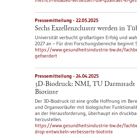
metrics-reloaded-verbessert-die-qualitaet-ki-ges
Pressemitteilung - 22.05.2025
Sechs Exzellenzcluster werden in Tü
Universität verbucht großartigen Erfolg und wah
2027 an – Für drei Forschungsbereiche beginnt
https://www.gesundheitsindustrie-bw.de/fachb
gefoerdert
Pressemitteilung - 24.04.2025
3D-Biodruck: NMI, TU Darmstadt u
Biotinte
Der 3D-Biodruck ist eine große Hoffnung im Ber
und Organvorläufer mit biologischer Funktionali
an der Herausforderung, überhaupt ein druckbar
herzustellen.
https://www.gesundheitsindustrie-bw.de/fachb
drop-entwickeln-verbesserte-biotinte