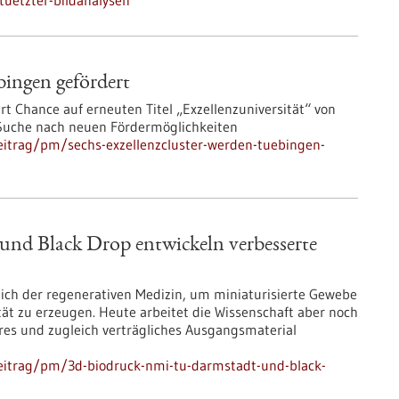
tuetzter-bildanalysen
bingen gefördert
rt Chance auf erneuten Titel „Exzellenzuniversität“ von
 Suche nach neuen Fördermöglichkeiten
eitrag/pm/sechs-exzellenzcluster-werden-tuebingen-
nd Black Drop entwickeln verbesserte
eich der regenerativen Medizin, um miniaturisierte Gewebe
tät zu erzeugen. Heute arbeitet die Wissenschaft aber noch
es und zugleich verträgliches Ausgangsmaterial
eitrag/pm/3d-biodruck-nmi-tu-darmstadt-und-black-