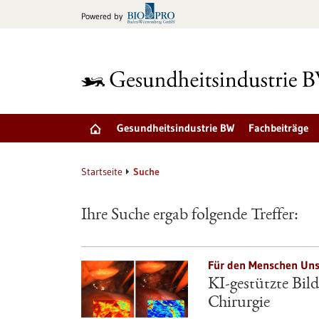
zum
Powered by
Inhalt
springen
Gesundheitsindustrie BW
Fachbeiträge
Startseite
Suche
Ihre Suche ergab folgende Treffer:
Für den Menschen Unsi
KI-gestützte Bil
Chirurgie