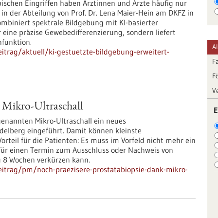
ischen Eingriffen haben Ärztinnen und Ärzte häufig nur
 in der Abteilung von Prof. Dr. Lena Maier-Hein am DKFZ in
mbiniert spektrale Bildgebung mit KI-basierter
eine präzise Gewebedifferenzierung, sondern liefert
nfunktion.
A
trag/aktuell/ki-gestuetzte-bildgebung-erweitert-
F
F
V
 Mikro-Ultraschall
E
genannten Mikro-Ultraschall ein neues
delberg eingeführt. Damit können kleinste
rteil für die Patienten: Es muss im Vorfeld nicht mehr ein
für einen Termin zum Ausschluss oder Nachweis von
u 8 Wochen verkürzen kann.
eitrag/pm/noch-praezisere-prostatabiopsie-dank-mikro-