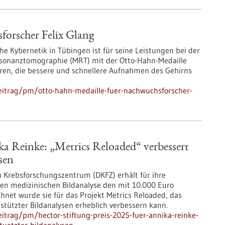
orscher Felix Glang
che Kybernetik in Tübingen ist für seine Leistungen bei der
sonanztomographie (MRT) mit der Otto-Hahn-Medaille
ren, die bessere und schnellere Aufnahmen des Gehirns
eitrag/pm/otto-hahn-medaille-fuer-nachwuchsforscher-
ka Reinke: „Metrics Reloaded“ verbessert
sen
 Krebsforschungszentrum (DKFZ) erhält für ihre
ten medizinischen Bildanalyse den mit 10.000 Euro
chnet wurde sie für das Projekt Metrics Reloaded, das
estützter Bildanalysen erheblich verbessern kann.
itrag/pm/hector-stiftung-preis-2025-fuer-annika-reinke-