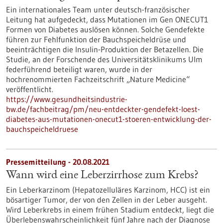
Ein internationales Team unter deutsch-französischer
Leitung hat aufgedeckt, dass Mutationen im Gen ONECUT1
Formen von Diabetes auslösen können. Solche Gendefekte
führen zur Fehlfunktion der Bauchspeicheldrüse und
beeinträchtigen die Insulin-Produktion der Betazellen. Die
Studie, an der Forschende des Universitätsklinikums Ulm
federführend beteiligt waren, wurde in der
hochrenommierten Fachzeitschrift „Nature Medicine“
veröffentlicht.
https://www.gesundheitsindustrie-
bw.de/fachbeitrag/pm/neu-entdeckter-gendefekt-loest-
diabetes-aus-mutationen-onecut1-stoeren-entwicklung-der-
bauchspeicheldruese
Pressemitteilung - 20.08.2021
Wann wird eine Leberzirrhose zum Krebs?
Ein Leberkarzinom (Hepatozelluläres Karzinom, HCC) ist ein
bösartiger Tumor, der von den Zellen in der Leber ausgeht.
Wird Leberkrebs in einem frühen Stadium entdeckt, liegt die
Überlebenswahrscheinlichkeit fünf Jahre nach der Diagnose