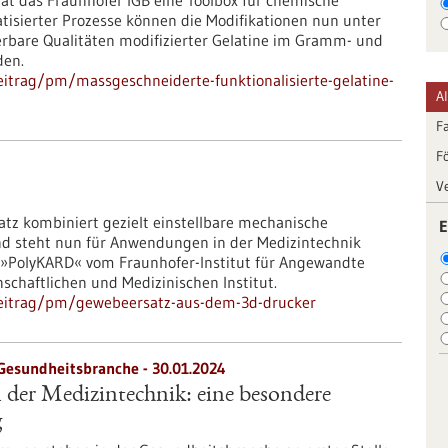
at das Fraunhofer IGB eine Toolbox für chemische
atisierter Prozesse können die Modifikationen nun unter
erbare Qualitäten modifizierter Gelatine im Gramm- und
den.
itrag/pm/massgeschneiderte-funktionalisierte-gelatine-
A
F
F
V
tz kombiniert gezielt einstellbare mechanische
E
und steht nun für Anwendungen in der Medizintechnik
kt »PolyKARD« vom Fraunhofer-Institut für Angewandte
chaftlichen und Medizinischen Institut.
beitrag/pm/gewebeersatz-aus-dem-3d-drucker
 Gesundheitsbranche - 30.01.2024
n der Medizintechnik: eine besondere
g