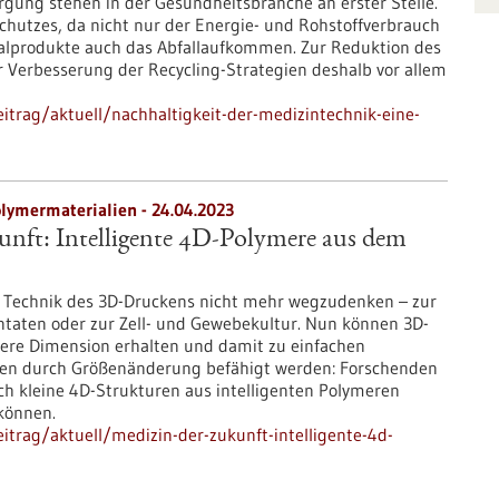
rgung stehen in der Gesundheitsbranche an erster Stelle.
schutzes, da nicht nur der Energie- und Rohstoffverbrauch
malprodukte auch das Abfallaufkommen. Zur Reduktion des
r Verbesserung der Recycling-Strategien deshalb vor allem
trag/aktuell/nachhaltigkeit-der-medizintechnik-eine-
lymermaterialien - 24.04.2023
unft: Intelligente 4D-Polymere aus dem
ie Technik des 3D-Druckens nicht mehr wegzudenken – zur
ntaten oder zur Zell- und Gewebekultur. Nun können 3D-
tere Dimension erhalten und damit zu einfachen
n durch Größenänderung befähigt werden: Forschenden
ch kleine 4D-Strukturen aus intelligenten Polymeren
 können.
trag/aktuell/medizin-der-zukunft-intelligente-4d-