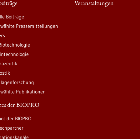
eiträge
Veranstaltungen
lle Beiträge
wählte Pressemitteilungen
ers
Biotechnologie
intechnologie
azeutik
ostik
lagenforschung
wählte Publikationen
ices der BIOPRO
ot der BIOPRO
echpartner
mationskanäle