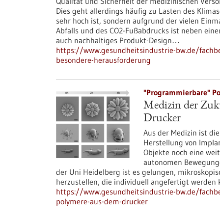
Qualität und Sicherheit der medizinischen Verso
Dies geht allerdings häufig zu Lasten des Klima
sehr hoch ist, sondern aufgrund der vielen Ein
Abfalls und des CO2-Fußabdrucks ist neben eine
auch nachhaltiges Produkt-Design…
https://www.gesundheitsindustrie-bw.de/fachbei
besondere-herausforderung
"Programmierbare" Po
Medizin der Zuk
Drucker
Aus der Medizin ist d
Herstellung von Impla
Objekte noch eine wei
autonomen Bewegunge
der Uni Heidelberg ist es gelungen, mikroskopis
herzustellen, die individuell angefertigt werden
https://www.gesundheitsindustrie-bw.de/fachbei
polymere-aus-dem-drucker