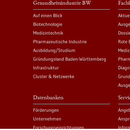
Gesundheitsindustrie BW
Fachb
Auf einen Blick
Aktue
Biotechnologie
Ausge
Medizintechnik
Dossi
Pharmazeutische Industrie
Rote 
Ausbildung/Studium
Mediz
Gründungsland Baden-Württemberg
Pharm
Infrastruktur
Diagn
Cluster & Netzwerke
Grund
Ausge
Datenbanken
Serv
Förderungen
Angeb
Unternehmen
Anspr
Forschungseinrichtungen
Infor