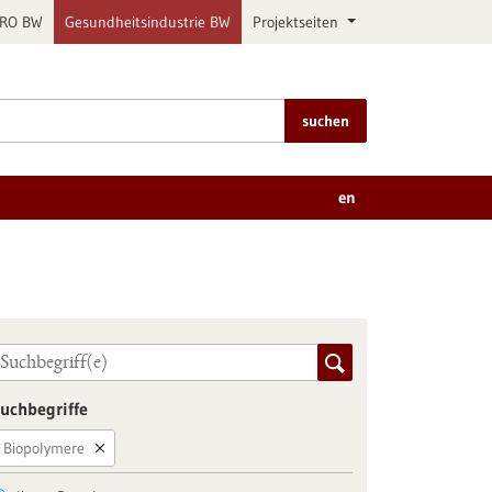
PRO BW
Gesundheitsindustrie BW
Projektseiten
suchen
en
uchbegriffe
Biopolymere