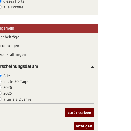
dieses Portal
alle Portale
llgemein
achbeiträge
örderungen
eranstaltungen
rscheinungsdatum
Alle
letzte 30 Tage
2026
2025
älter als 2 Jahre
zurücksetzen
anzeigen