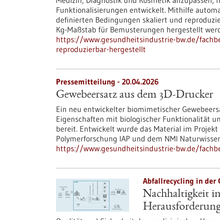
Medizin, Diagnostik und Kosmetik anzupassen, h
Funktionalisierungen entwickelt. Mithilfe autom
definierten Bedingungen skaliert und reproduzi
Kg-Maßstab für Bemusterungen hergestellt wer
https://www.gesundheitsindustrie-bw.de/fachbe
reproduzierbar-hergestellt
Pressemitteilung - 20.04.2026
Gewebeersatz aus dem 3D-Drucker
Ein neu entwickelter biomimetischer Gewebeersa
Eigenschaften mit biologischer Funktionalität 
bereit. Entwickelt wurde das Material im Proje
Polymerforschung IAP und dem NMI Naturwissens
https://www.gesundheitsindustrie-bw.de/fach
Abfallrecycling in der
Nachhaltigkeit i
Herausforderun