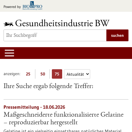
zum
Powered by
Inhalt
springen
suchen
anzeigen:
25
50
75
Ihre Suche ergab folgende Treffer:
Pressemitteilung - 18.06.2026
Maßgeschneiderte funktionalisierte Gelatine
– reproduzierbar hergestellt
Gelatine ist ein vielseitig einsetzbares natürliches Material.