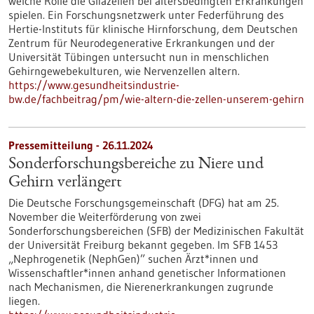
welche Rolle die Gliazellen bei altersbedingten Erkrankungen
spielen. Ein Forschungsnetzwerk unter Federführung des
Hertie-Instituts für klinische Hirnforschung, dem Deutschen
Zentrum für Neurodegenerative Erkrankungen und der
Universität Tübingen untersucht nun in menschlichen
Gehirngewebekulturen, wie Nervenzellen altern.
https://www.gesundheitsindustrie-
bw.de/fachbeitrag/pm/wie-altern-die-zellen-unserem-gehirn
Pressemitteilung - 26.11.2024
Sonderforschungsbereiche zu Niere und
Gehirn verlängert
Die Deutsche Forschungsgemeinschaft (DFG) hat am 25.
November die Weiterförderung von zwei
Sonderforschungsbereichen (SFB) der Medizinischen Fakultät
der Universität Freiburg bekannt gegeben. Im SFB 1453
„Nephrogenetik (NephGen)” suchen Ärzt*innen und
Wissenschaftler*innen anhand genetischer Informationen
nach Mechanismen, die Nierenerkrankungen zugrunde
liegen.