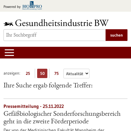
zum
Powered by
Inhalt
springen
suchen
anzeigen:
25
50
75
Ihre Suche ergab folgende Treffer:
Pressemitteilung - 25.11.2022
Gefäßbiologischer Sonderforschungsbereich
geht in die zweite Förderperiode
Der von der Medizinischen Fakultät Mannheim der