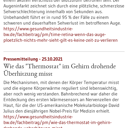
einem akuten Verschluss der Blutzufuhr betroffen sein. Der
Augeninfarkt zeichnet sich durch eine plötzliche, schmerzlose
Sehverschlechterung innerhalb von Sekunden aus.
Unbehandelt führt er in rund 95 % der Fälle zu einem
schweren und dauerhaften Sehverlust im betroffenen Auge.
https://www.gesundheitsindustrie-
bw.de/fachbeitrag/pm/time-retina-wenn-das-auge-
ploetzlich-nichts-mehr-sieht-gilt-es-keine-zeit-zu-verlieren
Pressemitteilung - 25.10.2021
Wie das "Thermostat" im Gehirn drohende
Überhitzung misst
Die Mechanismen, mit denen der Körper Temperatur misst
und die eigene Körperwärme reguliert sind lebenswichtig,
aber noch wenig verstanden. Bahnbrechend war daher die
Entdeckung des ersten Wärmesensors an Nervenzellen der
Haut, für die der US-amerikanische Molekularbiologe David
Julius den diesjährigen Nobel-Preis für Medizin erhielt.
https://www.gesundheitsindustrie-
bw.de/fachbeitrag/pm/wie-das-thermostat-im-gehirn-