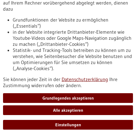
auf Ihrem Rechner vorübergehend abgelegt werden, dienen
Hirntumoren verbessert Diagnose und
dazu
Therapie
Grundfunktionen der Website zu ermöglichen
Eine internationale Studie mit rund 3000 Patientinnen und
(„Essentials“)
Patienten bestätigt die Aussagekraft eines neuen
in der Website integrierte Drittanbieter-Elemente wie
Klassifizierungssystems für Meningeome. Es kombiniert
Youtube-Videos oder Google Maps-Navigation zugänglich
Gewebecharakteristika (Histologie) mit molekularen Analysen
zu machen („Drittanbieter-Cookies“)
und verbessert so die Therapieplanung.
Statistik- und Tracking-Tools betreiben zu können um zu
https://www.gesundheitsindustrie-
verstehen, wie Seitenbesucher die Website benutzen und
bw.de/fachbeitrag/pm/genauere-charakterisierung-von-
um Optimierungen für Sie umsetzen zu können
hirntumoren-verbessert-diagnose-und-therapie
(„Analyse-Cookies“).
Sie können jeder Zeit in der
Datenschutzerklärung
Ihre
Pressemitteilung - 13.10.2021
Zustimmung widerrufen oder ändern.
Wenn der Gehirnscan unsere Wahrnehmung
Grundlegendes akzeptieren
verzerrt
Die Untersuchung im Kernspintomographen stört die
Alle akzeptieren
Raumwahrnehmung gesunder Personen, berichten Tübinger
Hirnforschende. Die Kernspintomographie – auch
Einstellungen
Magnetresonanztomographie (MRT) genannt – setzen
Wissenschaftlerinnen und Wissenschaftler gerne zur