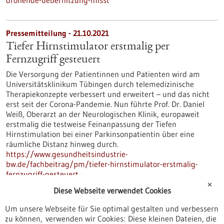
drohende-ueberhitzung-misst
Pressemitteilung - 21.10.2021
Tiefer Hirnstimulator erstmalig per
Fernzugriff gesteuert
Die Versorgung der Patientinnen und Patienten wird am
Universitätsklinikum Tübingen durch telemedizinische
Therapiekonzepte verbessert und erweitert – und das nicht
erst seit der Corona-Pandemie. Nun führte Prof. Dr. Daniel
Weiß, Oberarzt an der Neurologischen Klinik, europaweit
erstmalig die testweise Feinanpassung der Tiefen
Hirnstimulation bei einer Parkinsonpatientin über eine
räumliche Distanz hinweg durch.
https://www.gesundheitsindustrie-
bw.de/fachbeitrag/pm/tiefer-hirnstimulator-erstmalig-
fernzugriff-gesteuert
✕
Diese Webseite verwendet Cookies
Pressemitteilung - 18.10.2021
Um unsere Webseite für Sie optimal gestalten und verbessern
zu können, verwenden wir Cookies: Diese kleinen Dateien, die
Genauere Charakterisierung von