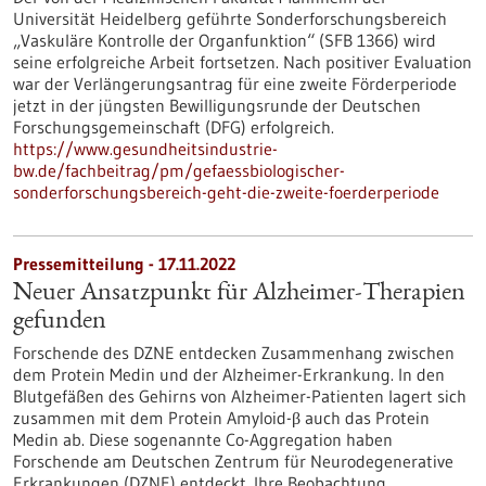
Universität Heidelberg geführte Sonderforschungsbereich
„Vaskuläre Kontrolle der Organfunktion“ (SFB 1366) wird
seine erfolgreiche Arbeit fortsetzen. Nach positiver Evaluation
war der Verlängerungsantrag für eine zweite Förderperiode
jetzt in der jüngsten Bewilligungsrunde der Deutschen
Forschungsgemeinschaft (DFG) erfolgreich.
https://www.gesundheitsindustrie-
bw.de/fachbeitrag/pm/gefaessbiologischer-
sonderforschungsbereich-geht-die-zweite-foerderperiode
Pressemitteilung - 17.11.2022
Neuer Ansatzpunkt für Alzheimer-Therapien
gefunden
Forschende des DZNE entdecken Zusammenhang zwischen
dem Protein Medin und der Alzheimer-Erkrankung. In den
Blutgefäßen des Gehirns von Alzheimer-Patienten lagert sich
zusammen mit dem Protein Amyloid-β auch das Protein
Medin ab. Diese sogenannte Co-Aggregation haben
Forschende am Deutschen Zentrum für Neurodegenerative
Erkrankungen (DZNE) entdeckt. Ihre Beobachtung