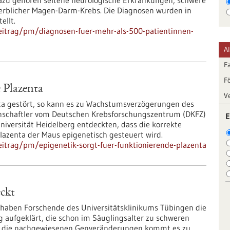
Dazu gehören seltene neurologische Erkrankungen, schwere
erblicher Magen-Darm-Krebs. Die Diagnosen wurden in
ellt.
eitrag/pm/diagnosen-fuer-mehr-als-500-patientinnen-
A
F
F
e Plazenta
V
enta gestört, so kann es zu Wachstumsverzögerungen des
nschaftler vom Deutschen Krebsforschungszentrum (DKFZ)
E
iversität Heidelberg entdeckten, dass die korrekte
lazenta der Maus epigenetisch gesteuert wird.
itrag/pm/epigenetik-sorgt-fuer-funktionierende-plazenta
ckt
haben Forschende des Universitätsklinikums Tübingen die
 aufgeklärt, die schon im Säuglingsalter zu schweren
ch die nachgewiesenen Genveränderungen kommt es zu