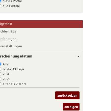
dieses Portal
alle Portale
llgemein
achbeiträge
örderungen
eranstaltungen
rscheinungsdatum
Alle
letzte 30 Tage
2026
2025
älter als 2 Jahre
zurücksetzen
anzeigen