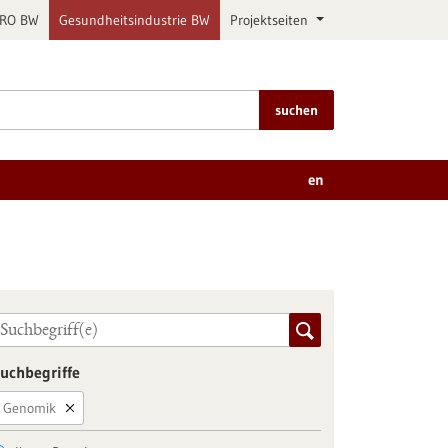
PRO BW
Gesundheitsindustrie BW
Projektseiten
suchen
en
uchbegriffe
Genomik