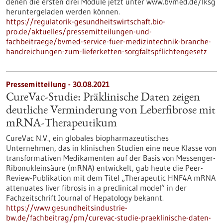
denen die ersten drei Module jetzt unter www.bvmed.de/lksg
heruntergeladen werden können.
https://regulatorik-gesundheitswirtschaft.bio-
pro.de/aktuelles/pressemitteilungen-und-
fachbeitraege/bvmed-service-fuer-medizintechnik-branche-
handreichungen-zum-lieferketten-sorgfaltspflichtengesetz
Pressemitteilung - 30.08.2021
CureVac-Studie: Präklinische Daten zeigen
deutliche Verminderung von Leberfibrose mit
mRNA-Therapeutikum
CureVac N.V., ein globales biopharmazeutisches
Unternehmen, das in klinischen Studien eine neue Klasse von
transformativen Medikamenten auf der Basis von Messenger-
Ribonukleinsäure (mRNA) entwickelt, gab heute die Peer-
Review-Publikation mit dem Titel „Therapeutic HNF4A mRNA
attenuates liver fibrosis in a preclinical model” in der
Fachzeitschrift Journal of Hepatology bekannt.
https://www.gesundheitsindustrie-
bw.de/fachbeitrag/pm/curevac-studie-praeklinische-daten-