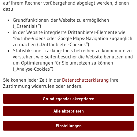
Ob Krebs- oder Neuromedizin – schon jetzt ist die
auf Ihrem Rechner vorübergehend abgelegt werden, dienen
Personalisierte Medizin im Einsatz. Aber wie genau? Was ist
dazu
das konkret, wer profitiert, wer erhält sie und welche
Herausforderungen bringen maßgeschneiderte Therapien
Grundfunktionen der Website zu ermöglichen
mit sich? Darüber wird anhand ganz praktischer
(„Essentials“)
Erfahrungsberichte aus Klinik und Forschung bei einem
in der Website integrierte Drittanbieter-Elemente wie
Infoabend am 6. Oktober am Universitätsklinikum Tübingen
Youtube-Videos oder Google Maps-Navigation zugänglich
gesprochen. Parallel gibt es die Wanderausstellung
zu machen („Drittanbieter-Cookies“)
“Gemeinsam für…
Statistik- und Tracking-Tools betreiben zu können um zu
https://www.gesundheitsindustrie-
verstehen, wie Seitenbesucher die Website benutzen und
bw.de/fachbeitrag/pm/der-rundumblick-auf-die-
um Optimierungen für Sie umsetzen zu können
personalisierte-medizin
(„Analyse-Cookies“).
Sie können jeder Zeit in der
Datenschutzerklärung
Ihre
Zustimmung widerrufen oder ändern.
Pressemitteilung - 30.09.2022
Der Rundumblick auf die Personalisierte
Grundlegendes akzeptieren
Medizin
Alle akzeptieren
Ob Krebs- oder Neuromedizin – schon jetzt ist die
Personalisierte Medizin im Einsatz. Aber wie genau? Was ist
das konkret, wer profitiert, wer erhält sie und welche
Einstellungen
Herausforderungen bringen maßgeschneiderte Therapien