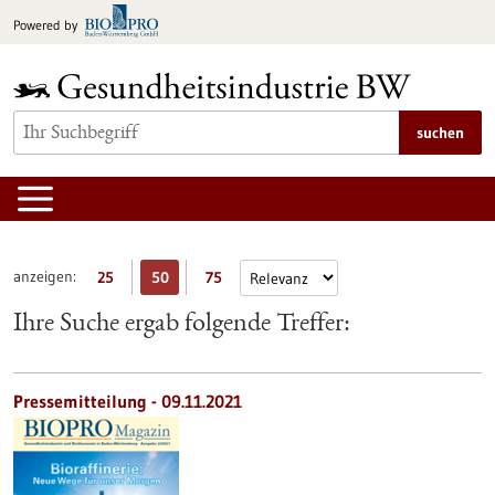
zum
Powered by
Inhalt
springen
suchen
anzeigen:
25
50
75
Ihre Suche ergab folgende Treffer:
Pressemitteilung - 09.11.2021