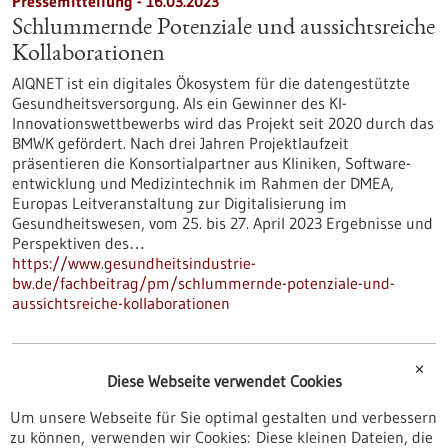
Pressemitteilung - 16.03.2023
Schlummernde Potenziale und aussichtsreiche
Kollaborationen
AIQNET ist ein digitales Ökosystem für die datengestützte
Gesundheitsversorgung. Als ein Gewinner des KI-
Innovationswettbewerbs wird das Projekt seit 2020 durch das
BMWK gefördert. Nach drei Jahren Projektlaufzeit
präsentieren die Konsortialpartner aus Kliniken, Software-
entwicklung und Medizintechnik im Rahmen der DMEA,
Europas Leitveranstaltung zur Digitalisierung im
Gesundheitswesen, vom 25. bis 27. April 2023 Ergebnisse und
Perspektiven des…
https://www.gesundheitsindustrie-
bw.de/fachbeitrag/pm/schlummernde-potenziale-und-
aussichtsreiche-kollaborationen
Pressemitteilung - 30.09.2022
✕
Diese Webseite verwendet Cookies
Der Rundumblick auf die Personalisierte
Um unsere Webseite für Sie optimal gestalten und verbessern
Medizin
zu können, verwenden wir Cookies: Diese kleinen Dateien, die