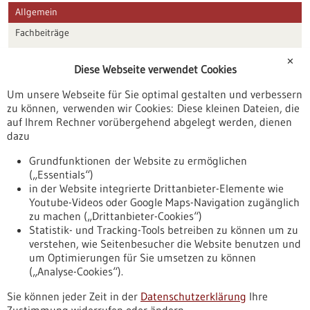
Allgemein
Fachbeiträge
Förderungen
✕
Diese Webseite verwendet Cookies
Veranstaltungen
Um unsere Webseite für Sie optimal gestalten und verbessern
Erscheinungsdatum
zu können, verwenden wir Cookies: Diese kleinen Dateien, die
auf Ihrem Rechner vorübergehend abgelegt werden, dienen
dazu
zurücksetzen
Grundfunktionen der Website zu ermöglichen
(„Essentials“)
anzeigen
in der Website integrierte Drittanbieter-Elemente wie
Youtube-Videos oder Google Maps-Navigation zugänglich
zu machen („Drittanbieter-Cookies“)
Statistik- und Tracking-Tools betreiben zu können um zu
verstehen, wie Seitenbesucher die Website benutzen und
Nach oben
um Optimierungen für Sie umsetzen zu können
(„Analyse-Cookies“).
Sie können jeder Zeit in der
Datenschutzerklärung
Ihre
Informiert bleiben