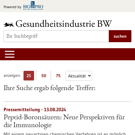
zum
Powered by
Inhalt
springen
suchen
anzeigen:
25
50
75
Ihre Suche ergab folgende Treffer:
Pressemitteilung - 13.08.2024
Peptid-Boronsäuren: Neue Perspektiven für
die Immunologie
Mit einem neuartigen chemischen Verfahren ist es möglich,