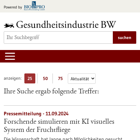
zum
Powered by
Inhalt
springen
suchen
anzeigen:
25
50
75
Ihre Suche ergab folgende Treffer:
Pressemitteilung - 11.09.2024
Forschende simulieren mit KI visuelles
System der Fruchtfliege
Die Wissenschaft hat lange nach Möglichkeiten gesucht,