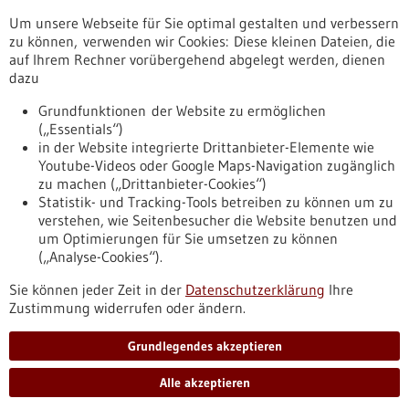
Um unsere Webseite für Sie optimal gestalten und verbessern
Erscheinungsdatum
zu können, verwenden wir Cookies: Diese kleinen Dateien, die
auf Ihrem Rechner vorübergehend abgelegt werden, dienen
dazu
zurücksetzen
Grundfunktionen der Website zu ermöglichen
(„Essentials“)
anzeigen
in der Website integrierte Drittanbieter-Elemente wie
Youtube-Videos oder Google Maps-Navigation zugänglich
zu machen („Drittanbieter-Cookies“)
Statistik- und Tracking-Tools betreiben zu können um zu
verstehen, wie Seitenbesucher die Website benutzen und
Nach oben
um Optimierungen für Sie umsetzen zu können
(„Analyse-Cookies“).
Sie können jeder Zeit in der
Datenschutzerklärung
Ihre
Informiert bleiben
Zustimmung widerrufen oder ändern.
Newsletter abonnieren
Grundlegendes akzeptieren
Alle akzeptieren