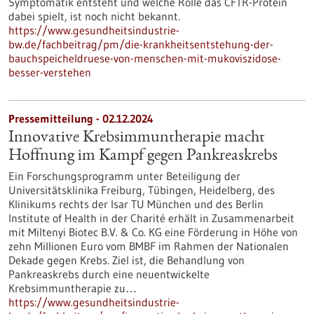
Symptomatik entsteht und welche Rolle das CFTR-​Protein
dabei spielt, ist noch nicht bekannt.
https://www.gesundheitsindustrie-
bw.de/fachbeitrag/pm/die-krankheitsentstehung-der-
bauchspeicheldruese-von-menschen-mit-mukoviszidose-
besser-verstehen
Pressemitteilung - 02.12.2024
Innovative Krebsimmuntherapie macht
Hoffnung im Kampf gegen Pankreaskrebs
Ein Forschungsprogramm unter Beteiligung der
Universitätsklinika Freiburg, Tübingen, Heidelberg, des
Klinikums rechts der Isar TU München und des Berlin
Institute of Health in der Charité erhält in Zusammenarbeit
mit Miltenyi Biotec B.V. & Co. KG eine Förderung in Höhe von
zehn Millionen Euro vom BMBF im Rahmen der Nationalen
Dekade gegen Krebs. Ziel ist, die Behandlung von
Pankreaskrebs durch eine neuentwickelte
Krebsimmuntherapie zu…
https://www.gesundheitsindustrie-