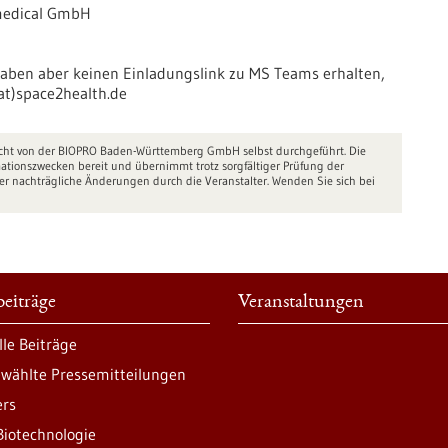
medical GmbH
haben aber keinen Einladungslink zu MS Teams erhalten,
(at)space2health.de
nicht von der BIOPRO Baden-Württemberg GmbH selbst durchgeführt. Die
ationszwecken bereit und übernimmt trotz sorgfältiger Prüfung der
er nachträgliche Änderungen durch die Veranstalter. Wenden Sie sich bei
eiträge
Veranstaltungen
lle Beiträge
wählte Pressemitteilungen
ers
Biotechnologie