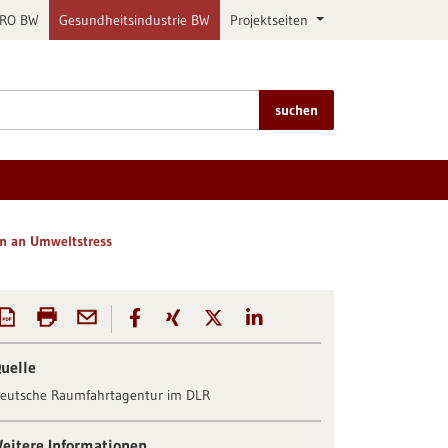
PRO BW
Gesundheitsindustrie BW
Projektseiten
suchen
n an Umweltstress
uelle
eutsche Raumfahrtagentur im DLR
eitere Informationen