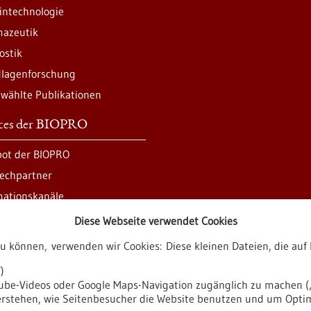
intechnologie
azeutik
ostik
lagenforschung
wählte Publikationen
ices der BIOPRO
ot der BIOPRO
echpartner
mationskanäle
Diese Webseite verwendet Cookies
zu können, verwenden wir Cookies: Diese kleinen Dateien, die a
ren
)
tube-Videos oder Google Maps-Navigation zugänglich zu machen („
verstehen, wie Seitenbesucher die Website benutzen und um Opti