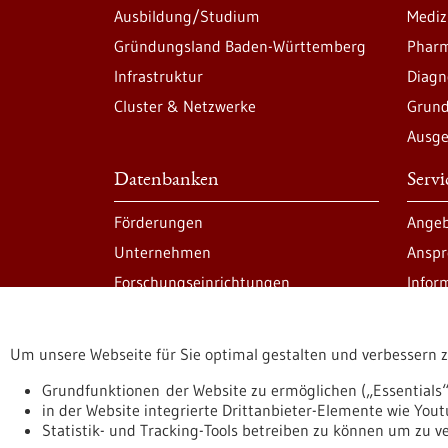
Ausbildung/Studium
Mediz
Gründungsland Baden-Württemberg
Pharm
Infrastruktur
Diagn
Cluster & Netzwerke
Grund
Ausge
Datenbanken
Serv
Förderungen
Angeb
Unternehmen
Anspr
Forschungseinrichtungen
Infor
Um unsere Webseite für Sie optimal gestalten und verbessern 
Informiert bleiben
Newsletter abonnie
Grundfunktionen der Website zu ermöglichen („Essentials“
in der Website integrierte Drittanbieter-Elemente wie You
Statistik- und Tracking-Tools betreiben zu können um zu 