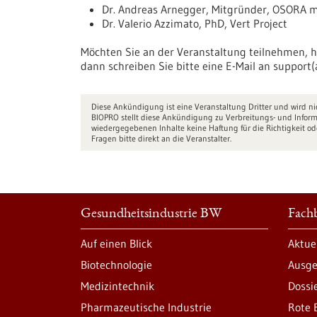
Dr. Andreas Arnegger, Mitgründer, OSORA 
Dr. Valerio Azzimato, PhD, Vert Project
Möchten Sie an der Veranstaltung teilnehmen, 
dann schreiben Sie bitte eine E-Mail an support
Diese Ankündigung ist eine Veranstaltung Dritter und wird 
BIOPRO stellt diese Ankündigung zu Verbreitungs- und Inform
wiedergegebenen Inhalte keine Haftung für die Richtigkeit od
Fragen bitte direkt an die Veranstalter.
Gesundheitsindustrie BW
Fachb
Auf einen Blick
Aktue
Biotechnologie
Ausge
Medizintechnik
Dossi
Pharmazeutische Industrie
Rote 