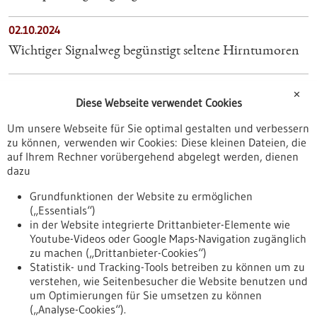
02.10.2024
Wichtiger Signalweg begünstigt seltene Hirntumoren
22.07.2026
✕
Diese Webseite verwendet Cookies
Der individuelle genetische Hintergrund steuert die
Evolution von Krebs
Um unsere Webseite für Sie optimal gestalten und verbessern
zu können, verwenden wir Cookies: Diese kleinen Dateien, die
auf Ihrem Rechner vorübergehend abgelegt werden, dienen
05.03.2025
dazu
Frank Winkler erhält den Brain Prize 2025
Grundfunktionen der Website zu ermöglichen
(„Essentials“)
11.03.2025
in der Website integrierte Drittanbieter-Elemente wie
Youtube-Videos oder Google Maps-Navigation zugänglich
Häufiges Blutspenden fördert die Regeneration der
zu machen („Drittanbieter-Cookies“)
Blutzellen durch genetische Anpassung
Statistik- und Tracking-Tools betreiben zu können um zu
verstehen, wie Seitenbesucher die Website benutzen und
Nach oben
um Optimierungen für Sie umsetzen zu können
(„Analyse-Cookies“).