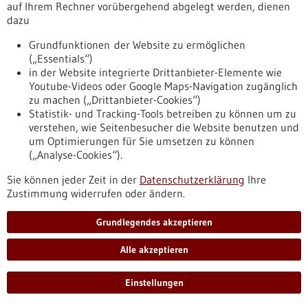
auf Ihrem Rechner vorübergehend abgelegt werden, dienen
Alarmierungssysteme die Überlebenschancen
dazu
bei einem Herz-Kreislauf-Stillstand?
Grundfunktionen der Website zu ermöglichen
Jede Minute zählt, wenn das Herz plötzlich aufhört zu
(„Essentials“)
schlagen oder so ineffektiv pumpt, dass das Gehirn nicht
in der Website integrierte Drittanbieter-Elemente wie
mehr ausreichend mit Sauerstoff versorgt wird. Die aus
Youtube-Videos oder Google Maps-Navigation zugänglich
Freiburg koordinierte HEROES Studie untersucht, ob die
zu machen („Drittanbieter-Cookies“)
Überlebensrate bei außerklinisch Reanimierten steigt, wenn
Statistik- und Tracking-Tools betreiben zu können um zu
über die App Region der Lebensretter qualifizierte
verstehen, wie Seitenbesucher die Website benutzen und
Ersthelfende herbeigerufen werden, die frühzeitig
um Optimierungen für Sie umsetzen zu können
hochwertige Wiederbelebungsmaßnahmen einleiten können.
(„Analyse-Cookies“).
https://www.gesundheitsindustrie-
bw.de/fachbeitrag/aktuell/steigern-smartphone-basierte-
Sie können jeder Zeit in der
Datenschutzerklärung
Ihre
ersthelfer-alarmierungssysteme-die-ueber-lebenschancen-
Zustimmung widerrufen oder ändern.
bei-einem-herz-kreislauf-stillstand
Grundlegendes akzeptieren
Alle akzeptieren
Förderung
Invest BW Innovationsförderung
Einstellungen
Förderprogramm,
Förderung durch:
Invest BW I WM BW,
Einreichungsfrist:
10.10.2025