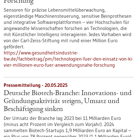
Forschung
Sensoren für präzise Lebensmittelüberwachung,
eigenständige Maschinensteuerung, sensitive Beinprothesen
und integrative Softwareplattformen – vier Hochschulen für
angewandte Wissenschaften forschen an Technologien, die
mit Künstlicher Intelligenz interagieren. Jedes Vorhaben wird
von der Carl-Zeiss-Stiftung mit rund einer Million Euro
gefördert.
https://www.gesundheitsindustrie-
bw.de/fachbeitrag/pm/technologien-fuer-den-einsatz-von-ki-
vier-millionen-euro-fuer-anwendungsnahe-forschung
Pressemitteilung - 20.05.2025
Deutsche Biotech-Branche: Innovations- und
Gründungsaktivität steigen, Umsatz und
Beschäftigung sinken
Der Umsatz der Branche lag 2023 bei 11 Milliarden Euro
(minus acht Prozent im Vergleich zum Vorjahr). 2024
sammelten Biotech-Startups 1,9 Milliarden Euro an Kapital –
ein Plus von 78 Prozent gegenüber 2023 (1,1 Milliarden Euro).