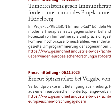
Tumorresistenz gegen Immuntherapi
fördert internationales Projekt unt
Heidelberg
Im Projekt „PRECISION ImmunoRad“ bündeln Wiss
moderne Therapieansätze gegen schwer behande
Potenzial von Immuntherapie und präzisionsgest
kommen hochpräzise Ionenstrahlen, veränderte I
gezielte Umprogrammierung der sogenannten
https://www.gesundheitsindustrie-bw.de/fach
ueberwinden-europaeischer-forschungsrat-foerde
Pressemitteilung - 06.11.2025
Erneut Spitzenplatz bei Vergabe vo
Verbundprojekte mit Beteiligung aus Freiburg, 
aus einem europäischen Fördertopf angeworben. K
https://www.gesundheitsindustrie-bw.de/fachbe
europaeischen-forschungsgeldern