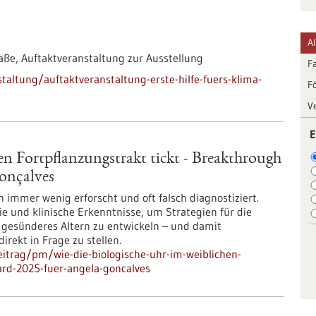
A
raße,
Auftaktveranstaltung zur Ausstellung
F
altung/auftaktveranstaltung-erste-hilfe-fuers-klima-
F
V
E
en Fortpflanzungstrakt tickt - Breakthrough
Gonçalves
immer wenig erforscht und oft falsch diagnostiziert.
ie und klinische Erkenntnisse, um Strategien für die
 gesünderes Altern zu entwickeln – und damit
irekt in Frage zu stellen.
itrag/pm/wie-die-biologische-uhr-im-weiblichen-
ard-2025-fuer-angela-goncalves