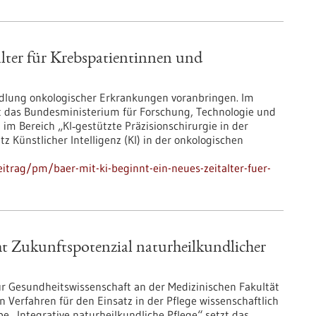
alter für Krebspatientinnen und
andlung onkologischer Erkrankungen voranbringen. Im
 das Bundesministerium für Forschung, Technologie und
m Bereich „KI‑gestützte Präzisionschirurgie in der
atz Künstlicher Intelligenz (KI) in der onkologischen
trag/pm/baer-mit-ki-beginnt-ein-neues-zeitalter-fuer-
ht Zukunftspotenzial naturheilkundlicher
für Gesundheitswissenschaft an der Medizinischen Fakultät
 Verfahren für den Einsatz in der Pflege wissenschaftlich
 „Integrative naturheilkundliche Pflege“ setzt das