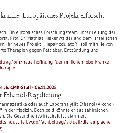
ranke: Europäisches Projekt erforscht
sch. Ein europäisches Forschungsteam unter Leitung der
forst, Prof. Dr. Mathias Heikenwälder und dem israelischen
rn. Ihr neues Projekt „HepaModulatoR“ soll mithilfe von
ierte Therapien gegen Fettleber, Entzündung und
eitrag/pm/neue-hoffnung-fuer-millionen-leberkranke-
therapie
 als CMR-Stoff - 06.11.2025
r Ethanol-Regulierung
harmazeutika oder auch Laboranalytik: Ethanol (Alkohol)
off in der Medizin. Doch bald könnte er aus zahlreichen
. Die Gesundheitswirtschaft ist alarmiert.
tsindustrie-bw.de/fachbeitrag/aktuell/die-eu-plaene-
ng