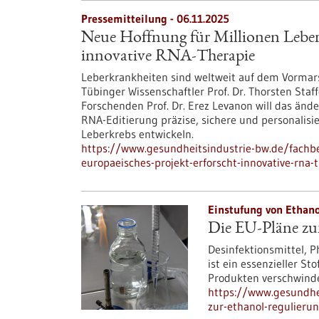
Pressemitteilung - 06.11.2025
Neue Hoffnung für Millionen Leberk
innovative RNA-Therapie
Leberkrankheiten sind weltweit auf dem Vormar
Tübinger Wissenschaftler Prof. Dr. Thorsten Staf
Forschenden Prof. Dr. Erez Levanon will das ände
RNA-Editierung präzise, sichere und personalis
Leberkrebs entwickeln.
https://www.gesundheitsindustrie-bw.de/fachb
europaeisches-projekt-erforscht-innovative-rna-
Einstufung von Ethanol
Die EU-Pläne zu
Desinfektionsmittel, P
ist ein essenzieller St
Produkten verschwinden
https://www.gesundhei
zur-ethanol-regulieru