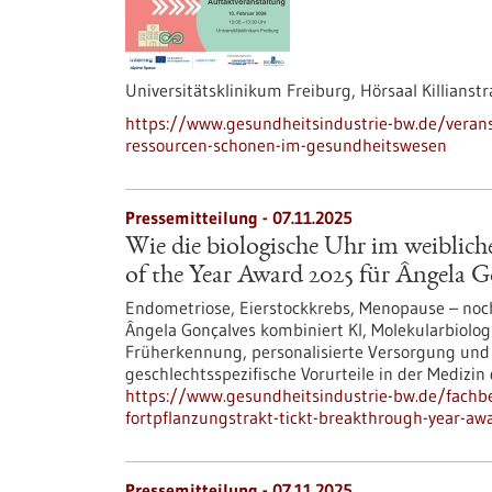
Universitätsklinikum Freiburg, Hörsaal Killianst
https://www.gesundheitsindustrie-bw.de/veranst
ressourcen-schonen-im-gesundheitswesen
Pressemitteilung - 07.11.2025
Wie die biologische Uhr im weiblich
of the Year Award 2025 für Ângela 
Endometriose, Eierstockkrebs, Menopause – noch 
Ângela Gonçalves kombiniert KI, Molekularbiolog
Früherkennung, personalisierte Versorgung und
geschlechtsspezifische Vorurteile in der Medizin d
https://www.gesundheitsindustrie-bw.de/fachbe
fortpflanzungstrakt-tickt-breakthrough-year-aw
Pressemitteilung - 07.11.2025