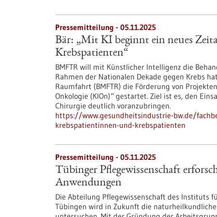
Pressemitteilung - 05.11.2025
Bär: „Mit KI beginnt ein neues Zeit
Krebspatienten“
BMFTR will mit Künstlicher Intelligenz die Beh
Rahmen der Nationalen Dekade gegen Krebs hat
Raumfahrt (BMFTR) die Förderung von Projekten i
Onkologie (KIOn)“ gestartet. Ziel ist es, den Eins
Chirurgie deutlich voranzubringen.
https://www.gesundheitsindustrie-bw.de/fachbei
krebspatientinnen-und-krebspatienten
Pressemitteilung - 05.11.2025
Tübinger Pflegewissenschaft erforsc
Anwendungen
Die Abteilung Pflegewissenschaft des Instituts 
Tübingen wird in Zukunft die naturheilkundlichen
untersuchen. Mit der Gründung der Arbeitsgruppe