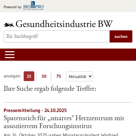
zum
Powered by
Inhalt
springen
suchen
anzeigen:
25
50
75
Ihre Suche ergab folgende Treffer:
Pressemitteilung - 24.10.2025
Spatenstich für „smartes" Herzzentrum mit
assoziiertem Forschungsinstitut
Am 24. Oktober 2025 gaben Ministerpräsident Winfried