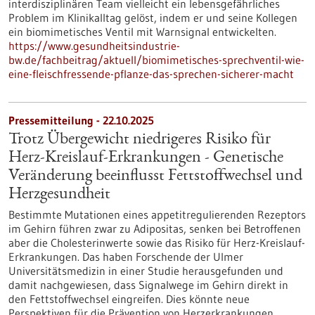
interdisziplinären Team vielleicht ein lebensgefährliches
Problem im Klinikalltag gelöst, indem er und seine Kollegen
ein biomimetisches Ventil mit Warnsignal entwickelten.
https://www.gesundheitsindustrie-
bw.de/fachbeitrag/aktuell/biomimetisches-sprechventil-wie-
eine-fleischfressende-pflanze-das-sprechen-sicherer-macht
Pressemitteilung - 22.10.2025
Trotz Übergewicht niedrigeres Risiko für
Herz-Kreislauf-Erkrankungen - Genetische
Veränderung beeinflusst Fettstoffwechsel und
Herzgesundheit
Bestimmte Mutationen eines appetitregulierenden Rezeptors
im Gehirn führen zwar zu Adipositas, senken bei Betroffenen
aber die Cholesterinwerte sowie das Risiko für Herz-Kreislauf-
Erkrankungen. Das haben Forschende der Ulmer
Universitätsmedizin in einer Studie herausgefunden und
damit nachgewiesen, dass Signalwege im Gehirn direkt in
den Fettstoffwechsel eingreifen. Dies könnte neue
Perspektiven für die Prävention von Herzerkrankungen