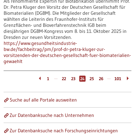
Als renommierte Expertin für Biofabrikation übernimmt Prof.
Dr. Petra Kluger den Vorsitz der Deutschen Gesellschaft für
Biomaterialien (DGBM). Die Mitglieder der Gesellschaft
wählten die Leiterin des Fraunhofer-Instituts für
Grenzflächen- und Bioverfahrenstechnik IGB beim
diesjährigen DGBM-Kongress vom 8. bis 11. Oktober 2025 in
Dresden zur neuen Vorsitzenden.
https://www.gesundheitsindustrie-
bw.de/fachbeitrag/pm/prof-dr-petra-kluger-zur-
vorsitzenden-der-deutschen-gesellschaft-fuer-biomaterialien-
gewaehlt
…
…
1
22
23
24
25
26
101
Suche auf alle Portale ausweiten
Zur Datenbanksuche nach Unternehmen
Zur Datenbanksuche nach Forschungseinrichtungen