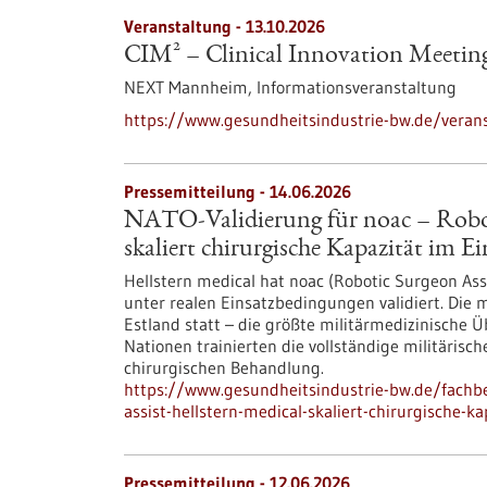
Veranstaltung -
13.10.2026
CIM² – Clinical Innovation Meetin
NEXT Mannheim,
Informationsveranstaltung
https://www.gesundheitsindustrie-bw.de/verans
Pressemitteilung - 14.06.2026
NATO-Validierung für noac – Roboti
skaliert chirurgische Kapazität im Ei
Hellstern medical hat noac (Robotic Surgeon Ass
unter realen Einsatzbedingungen validiert. Die 
Estland statt – die größte militärmedizinische
Nationen trainierten die vollständige militärisc
chirurgischen Behandlung.
https://www.gesundheitsindustrie-bw.de/fachbe
assist-hellstern-medical-skaliert-chirurgische-k
Pressemitteilung - 12.06.2026