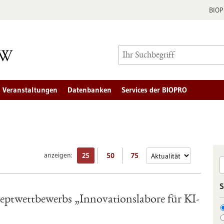
BIO
Veranstaltungen
Datenbanken
Services der BIOPRO
anzeigen:
25
50
75
S
zeptwettbewerbs „Innovationslabore für KI-