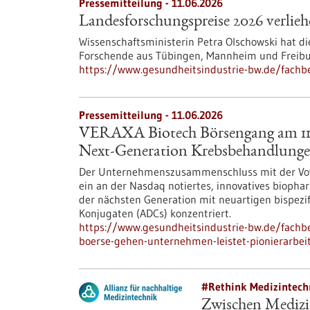
Pressemitteilung - 11.06.2026
Landesforschungspreise 2026 verlie
Wissenschaftsministerin Petra Olschowski hat d
Forschende aus Tübingen, Mannheim und Freibu
https://www.gesundheitsindustrie-bw.de/fachb
Pressemitteilung - 11.06.2026
VERAXA Biotech Börsengang am 11.0
Next-Generation Krebsbehandlung
Der Unternehmenszusammenschluss mit der Voyag
ein an der Nasdaq notiertes, innovatives bioph
der nächsten Generation mit neuartigen bispezif
Konjugaten (ADCs) konzentriert.
https://www.gesundheitsindustrie-bw.de/fachbe
boerse-gehen-unternehmen-leistet-pionierarbe
#Rethink Medizintech
Zwischen Medizi