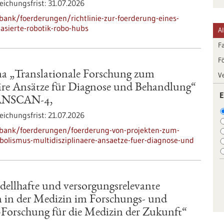
eichungsfrist:
31.07.2026
ank/foerderungen/richtlinie-zur-foerderung-eines-
asierte-robotik-robo-hubs
A
F
F
a „Translationale Forschung zum
V
äre Ansätze für Diagnose und Behandlung“
E
RANSCAN-4,
eichungsfrist:
21.07.2026
nbank/foerderungen/foerderung-von-projekten-zum-
olismus-multidisziplinaere-ansaetze-fuer-diagnose-und
dellhafte und versorgungsrelevante
in der Medizin im Forschungs- und
o-Forschung für die Medizin der Zukunft“