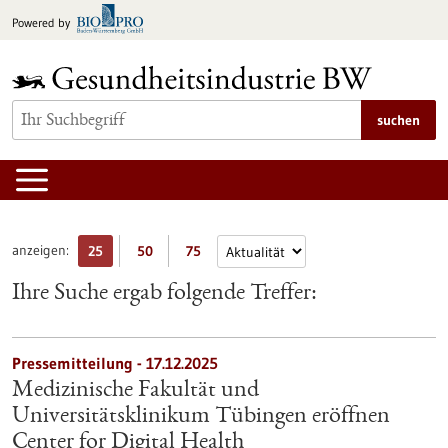
zum
Powered by
Inhalt
springen
suchen
anzeigen:
25
50
75
Ihre Suche ergab folgende Treffer:
Pressemitteilung - 17.12.2025
Medizinische Fakultät und
Universitätsklinikum Tübingen eröffnen
Center for Digital Health