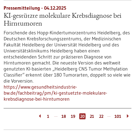
Pressemitteilung - 04.12.2025
KI-gestützte molekulare Krebsdiagnose bei
Hirntumoren
Forschende des Hopp-Kindertumorzentrums Heidelberg, des
Deutschen Krebsforschungszentrums, der Medizinischen
Fakultät Heidelberg der Universität Heidelberg und des
Universitätsklinikums Heidelberg haben einen
entscheidenden Schritt zur präziseren Diagnose von
Hirntumoren gemacht. Die neueste Version des weltweit
genutzten KI-basierten „Heidelberg CNS Tumor Methylation
Classifier“ erkennt über 180 Tumorarten, doppelt so viele wie
die Vorversion.
https://www.gesundheitsindustrie-
bw.de/fachbeitrag/pm/ki-gestuetzte-molekulare-
krebsdiagnose-bei-hirntumoren
…
…
1
18
19
20
21
22
101