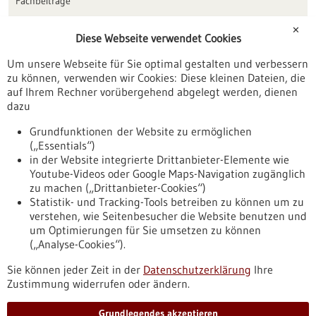
Fachbeiträge
Förderungen
✕
Diese Webseite verwendet Cookies
Veranstaltungen
Um unsere Webseite für Sie optimal gestalten und verbessern
Erscheinungsdatum
zu können, verwenden wir Cookies: Diese kleinen Dateien, die
auf Ihrem Rechner vorübergehend abgelegt werden, dienen
dazu
zurücksetzen
Grundfunktionen der Website zu ermöglichen
(„Essentials“)
anzeigen
in der Website integrierte Drittanbieter-Elemente wie
Youtube-Videos oder Google Maps-Navigation zugänglich
zu machen („Drittanbieter-Cookies“)
Statistik- und Tracking-Tools betreiben zu können um zu
verstehen, wie Seitenbesucher die Website benutzen und
Nach oben
um Optimierungen für Sie umsetzen zu können
(„Analyse-Cookies“).
Sie können jeder Zeit in der
Datenschutzerklärung
Ihre
Informiert bleiben
Zustimmung widerrufen oder ändern.
Newsletter abonnieren
Grundlegendes akzeptieren