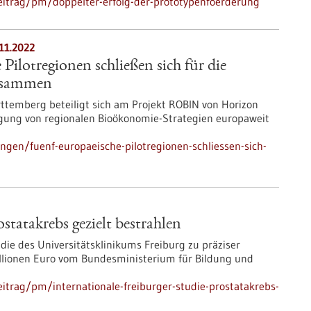
eitrag/pm/doppelter-erfolg-der-prototypenfoerderung
11.2022
Pilotregionen schließen sich für die
usammen
temberg beteiligt sich am Projekt ROBIN von Horizon
igung von regionalen Bioökonomie-Strategien europaweit
ngen/fuenf-europaeische-pilotregionen-schliessen-sich-
statakrebs gezielt bestrahlen
e des Universitätsklinikums Freiburg zu präziser
Millionen Euro vom Bundesministerium für Bildung und
itrag/pm/internationale-freiburger-studie-prostatakrebs-