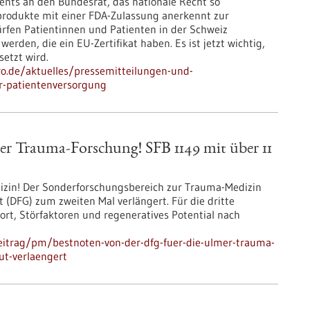
nts an den Bundesrat, das nationale Recht so
produkte mit einer FDA-Zulassung anerkennt zur
ürfen Patientinnen und Patienten in der Schweiz
erden, die ein EU-Zertifikat haben. Es ist jetzt wichtig,
etzt wird.
pro.de/aktuelles/pressemitteilungen-und-
er-patientenversorgung
er Trauma-Forschung! SFB 1149 mit über 11
edizin! Der Sonderforschungsbereich zur Trauma-Medizin
(DFG) zum zweiten Mal verlängert. Für die dritte
rt, Störfaktoren und regeneratives Potential nach
eitrag/pm/bestnoten-von-der-dfg-fuer-die-ulmer-trauma-
ut-verlaengert