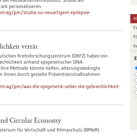
n bei Medikamentenresistenz. Studie am
ark personalisieren.
eitrag/pm/studie-zu-neuartigem-epilepsie-
A
F
F
V
ichkeit verrät
eutschen Krebsforschungszentrum (DKFZ) haben ein
E
echlichkeit anhand epigenetischer DNA-
 Ihre Methode könnte helfen, alterungsbedingte
um ihnen durch gezielte Präventionsmaßnahmen
itrag/pm/was-die-epigenetik-ueber-die-gebrechlichkeit-
 und Circular Economy
terium für Wirtschaft und Klimaschutz (BMWK)