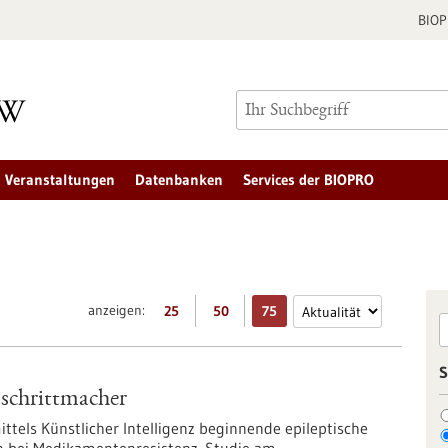
BIO
Veranstaltungen
Datenbanken
Services der BIOPRO
anzeigen:
25
50
75
S
nschrittmacher
ttels Künstlicher Intelligenz beginnende epileptische