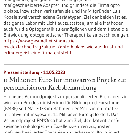
maßgeschneiderte Adapter und gründete die Firma opto
biolabs. Inzwischen verkaufen sie und ihr Mitgründer Luis
Köbele zwei verschiedene Gerätetypen. Ziel der beiden ist es,
das ganze Labor mit Licht auszustatten, um alle Methoden
auch für die Optogenetik zu ermöglichen und damit etwa die
Entwicklung optogenetischer Therapeutika zu beschleunigen.
https://www.gesundheitsindustrie-
bw.de/fachbeitrag/aktuell/opto-biolabs-wie-aus-frust-und-
erfindergeist-eine-firma-entsteht
Pressemitteilung - 11.05.2023
11 Millionen Euro für innovatives Projekt zur
personalisierten Krebsbehandlung
Ein neues Verbundprojekt zur personalisierten Krebsmedizin
wird vom Bundesministerium für Bildung und Forschung
(BMBF) seit Mai 2023 im Rahmen der Medizininformatik-
Initiative mit insgesamt 11 Millionen Euro gefördert. Das
Verbundprojekt PM⁴Onco hat zum Ziel, den Datentransfer
zwischen onkologischen Exzellenzzentren zugunsten
maßgeschneiderter Therapien zu verbessern. Koordiniert