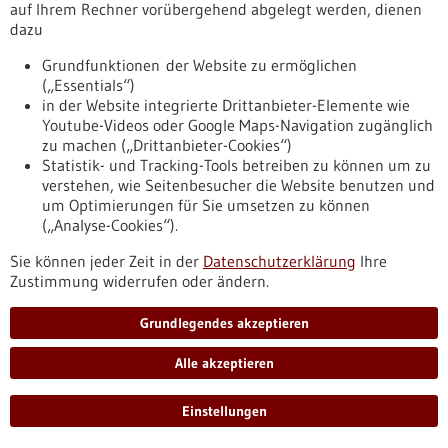
https://www.gesundheitsindustrie-
auf Ihrem Rechner vorübergehend abgelegt werden, dienen
bw.de/fachbeitrag/pm/alternativer-zuckerabbau-sichert-
dazu
das-ueberleben-von-krebszellen
Grundfunktionen der Website zu ermöglichen
(„Essentials“)
in der Website integrierte Drittanbieter-Elemente wie
Pressemitteilung - 05.04.2023
Youtube-Videos oder Google Maps-Navigation zugänglich
Acht Unternehmen erhalten
zu machen („Drittanbieter-Cookies“)
Anschubförderung über Start-up BW Pre-
Statistik- und Tracking-Tools betreiben zu können um zu
Seed
verstehen, wie Seitenbesucher die Website benutzen und
um Optimierungen für Sie umsetzen zu können
Mit dem Förderprogramm Start-up BW Pre-Seed fördert das
(„Analyse-Cookies“).
Ministerium für Wirtschaft, Arbeit und Tourismus mit
Unterstützung der L-Bank auch 2023 wieder die Umsetzung
Sie können jeder Zeit in der
Datenschutzerklärung
Ihre
spannender und innovativer Geschäftsideen. In der ersten
Zustimmung widerrufen oder ändern.
Auswahlrunde konnte acht neuen Unternehmen eine
Förderung zugesagt werden.
Grundlegendes akzeptieren
https://www.gesundheitsindustrie-
bw.de/fachbeitrag/pm/acht-unternehmen-erhalten-
Alle akzeptieren
anschubfoerderung-ueber-start-bw-pre-seed
Einstellungen
Pressemitteilung - 04.04.2023