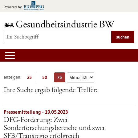
zum
Powered by
Inhalt
springen
suchen
anzeigen:
25
50
75
Ihre Suche ergab folgende Treffer:
Pressemitteilung - 19.05.2023
DFG-Förderung: Zwei
Sonderforschungsbereiche und zwei
SFB/Transregio erfolgreich