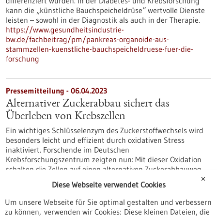
differenziert wurden. In der Diabetes- und Krebsforschung
kann die „künstliche Bauchspeicheldrüse“ wertvolle Dienste
leisten – sowohl in der Diagnostik als auch in der Therapie.
https://www.gesundheitsindustrie-
bw.de/fachbeitrag/pm/pankreas-organoide-aus-
stammzellen-kuenstliche-bauchspeicheldruese-fuer-die-
forschung
Pressemitteilung - 06.04.2023
Alternativer Zuckerabbau sichert das
Überleben von Krebszellen
Ein wichtiges Schlüsselenzym des Zuckerstoffwechsels wird
besonders leicht und effizient durch oxidativen Stress
inaktiviert. Forschende im Deutschen
Krebsforschungszentrum zeigten nun: Mit dieser Oxidation
schalten die Zellen auf einen alternativen Zuckerabbauweg
um und können dadurch dem oxidativen Stress entgehen.
✕
Diese Webseite verwendet Cookies
Insbesondere Krebszellen profitieren von diesem
Mechanismus, der sie auch vor therapiebedingten Schäden
Um unsere Webseite für Sie optimal gestalten und verbessern
schützen kann.
zu können, verwenden wir Cookies: Diese kleinen Dateien, die