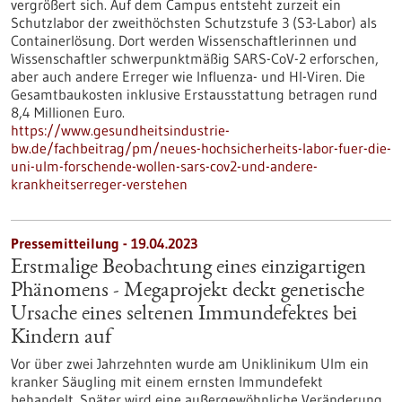
vergrößert sich. Auf dem Campus entsteht zurzeit ein
Schutzlabor der zweithöchsten Schutzstufe 3 (S3-Labor) als
Containerlösung. Dort werden Wissenschaftlerinnen und
Wissenschaftler schwerpunktmäßig SARS-CoV-2 erforschen,
aber auch andere Erreger wie Influenza- und HI-Viren. Die
Gesamtbaukosten inklusive Erstausstattung betragen rund
8,4 Millionen Euro.
https://www.gesundheitsindustrie-
bw.de/fachbeitrag/pm/neues-hochsicherheits-labor-fuer-die-
uni-ulm-forschende-wollen-sars-cov2-und-andere-
krankheitserreger-verstehen
Pressemitteilung - 19.04.2023
Erstmalige Beobachtung eines einzigartigen
Phänomens - Megaprojekt deckt genetische
Ursache eines seltenen Immundefektes bei
Kindern auf
Vor über zwei Jahrzehnten wurde am Uniklinikum Ulm ein
kranker Säugling mit einem ernsten Immundefekt
behandelt. Später wird eine außergewöhnliche Veränderung