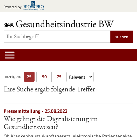
zum
Powered by
Inhalt
springen
suchen
anzeigen:
25
50
75
Ihre Suche ergab folgende Treffer:
Pressemitteilung - 25.08.2022
Wie gelingt die Digitalisierung im
Gesundheitswesen?
Ob Krankenhauszukunftsgesetz, elektronische Patientenakte