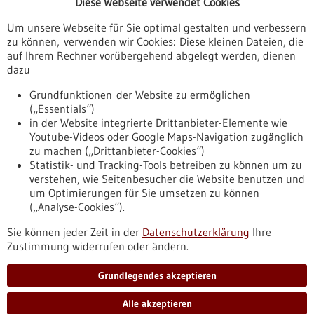
Diese Webseite verwendet Cookies
Veranstaltungen
Um unsere Webseite für Sie optimal gestalten und verbessern
Erscheinungsdatum
zu können, verwenden wir Cookies: Diese kleinen Dateien, die
auf Ihrem Rechner vorübergehend abgelegt werden, dienen
dazu
zurücksetzen
Grundfunktionen der Website zu ermöglichen
(„Essentials“)
anzeigen
in der Website integrierte Drittanbieter-Elemente wie
Youtube-Videos oder Google Maps-Navigation zugänglich
zu machen („Drittanbieter-Cookies“)
Statistik- und Tracking-Tools betreiben zu können um zu
verstehen, wie Seitenbesucher die Website benutzen und
Nach oben
um Optimierungen für Sie umsetzen zu können
(„Analyse-Cookies“).
Sie können jeder Zeit in der
Datenschutzerklärung
Ihre
Informiert bleiben
Zustimmung widerrufen oder ändern.
Newsletter abonnieren
Grundlegendes akzeptieren
Alle akzeptieren