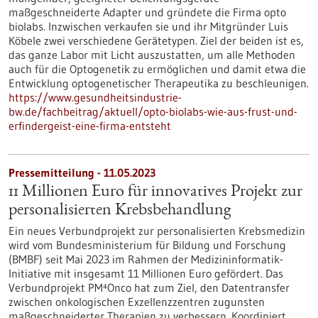
maßgeschneiderte Adapter und gründete die Firma opto
biolabs. Inzwischen verkaufen sie und ihr Mitgründer Luis
Köbele zwei verschiedene Gerätetypen. Ziel der beiden ist es,
das ganze Labor mit Licht auszustatten, um alle Methoden
auch für die Optogenetik zu ermöglichen und damit etwa die
Entwicklung optogenetischer Therapeutika zu beschleunigen.
https://www.gesundheitsindustrie-
bw.de/fachbeitrag/aktuell/opto-biolabs-wie-aus-frust-und-
erfindergeist-eine-firma-entsteht
Pressemitteilung - 11.05.2023
11 Millionen Euro für innovatives Projekt zur
personalisierten Krebsbehandlung
Ein neues Verbundprojekt zur personalisierten Krebsmedizin
wird vom Bundesministerium für Bildung und Forschung
(BMBF) seit Mai 2023 im Rahmen der Medizininformatik-
Initiative mit insgesamt 11 Millionen Euro gefördert. Das
Verbundprojekt PM⁴Onco hat zum Ziel, den Datentransfer
zwischen onkologischen Exzellenzzentren zugunsten
maßgeschneiderter Therapien zu verbessern. Koordiniert