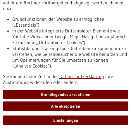
https://www.gesundheitsindustrie-
auf Ihrem Rechner vorübergehend abgelegt werden, dienen
bw.de/fachbeitrag/pm/alternativer-zuckerabbau-sichert-
dazu
das-ueberleben-von-krebszellen
Grundfunktionen der Website zu ermöglichen
(„Essentials“)
in der Website integrierte Drittanbieter-Elemente wie
Pressemitteilung - 05.04.2023
Youtube-Videos oder Google Maps-Navigation zugänglich
Acht Unternehmen erhalten
zu machen („Drittanbieter-Cookies“)
Anschubförderung über Start-up BW Pre-
Statistik- und Tracking-Tools betreiben zu können um zu
Seed
verstehen, wie Seitenbesucher die Website benutzen und
um Optimierungen für Sie umsetzen zu können
Mit dem Förderprogramm Start-up BW Pre-Seed fördert das
(„Analyse-Cookies“).
Ministerium für Wirtschaft, Arbeit und Tourismus mit
Unterstützung der L-Bank auch 2023 wieder die Umsetzung
Sie können jeder Zeit in der
Datenschutzerklärung
Ihre
spannender und innovativer Geschäftsideen. In der ersten
Zustimmung widerrufen oder ändern.
Auswahlrunde konnte acht neuen Unternehmen eine
Förderung zugesagt werden.
Grundlegendes akzeptieren
https://www.gesundheitsindustrie-
bw.de/fachbeitrag/pm/acht-unternehmen-erhalten-
Alle akzeptieren
anschubfoerderung-ueber-start-bw-pre-seed
Einstellungen
Pressemitteilung - 04.04.2023