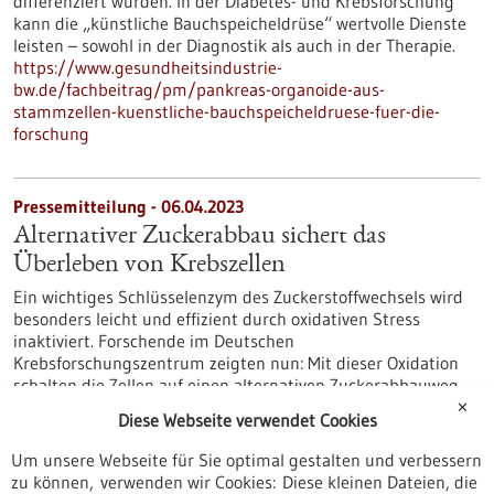
differenziert wurden. In der Diabetes- und Krebsforschung
kann die „künstliche Bauchspeicheldrüse“ wertvolle Dienste
leisten – sowohl in der Diagnostik als auch in der Therapie.
https://www.gesundheitsindustrie-
bw.de/fachbeitrag/pm/pankreas-organoide-aus-
stammzellen-kuenstliche-bauchspeicheldruese-fuer-die-
forschung
Pressemitteilung - 06.04.2023
Alternativer Zuckerabbau sichert das
Überleben von Krebszellen
Ein wichtiges Schlüsselenzym des Zuckerstoffwechsels wird
besonders leicht und effizient durch oxidativen Stress
inaktiviert. Forschende im Deutschen
Krebsforschungszentrum zeigten nun: Mit dieser Oxidation
schalten die Zellen auf einen alternativen Zuckerabbauweg
um und können dadurch dem oxidativen Stress entgehen.
✕
Diese Webseite verwendet Cookies
Insbesondere Krebszellen profitieren von diesem
Mechanismus, der sie auch vor therapiebedingten Schäden
Um unsere Webseite für Sie optimal gestalten und verbessern
schützen kann.
zu können, verwenden wir Cookies: Diese kleinen Dateien, die