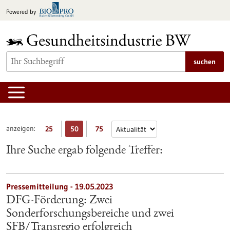
zum
Powered by
Inhalt
springen
suchen
anzeigen:
25
50
75
Ihre Suche ergab folgende Treffer:
Pressemitteilung - 19.05.2023
DFG-Förderung: Zwei
Sonderforschungsbereiche und zwei
SFB/Transregio erfolgreich