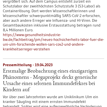
vergrößert sich. Auf dem Campus entsteht zurzeit ein
Schutzlabor der zweithöchsten Schutzstufe 3 (S3-Labor) als
Containerlösung. Dort werden Wissenschaftlerinnen und
Wissenschaftler schwerpunktmäßig SARS-CoV-2 erforschen,
aber auch andere Erreger wie Influenza- und HI-Viren. Die
Gesamtbaukosten inklusive Erstausstattung betragen rund
8,4 Millionen Euro.
https://www.gesundheitsindustrie-
bw.de/fachbeitrag/pm/neues-hochsicherheits-labor-fuer-die-
uni-ulm-forschende-wollen-sars-cov2-und-andere-
krankheitserreger-verstehen
Pressemitteilung - 19.04.2023
Erstmalige Beobachtung eines einzigartigen
Phänomens - Megaprojekt deckt genetische
Ursache eines seltenen Immundefektes bei
Kindern auf
Vor über zwei Jahrzehnten wurde am Uniklinikum Ulm ein
kranker Säugling mit einem ernsten Immundefekt
behandelt. Später wird eine außergewöhnliche Veränderung