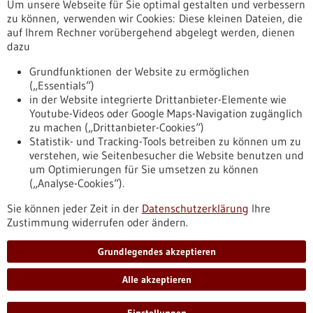
Um unsere Webseite für Sie optimal gestalten und verbessern
Erscheinungsdatum
zu können, verwenden wir Cookies: Diese kleinen Dateien, die
auf Ihrem Rechner vorübergehend abgelegt werden, dienen
dazu
zurücksetzen
Grundfunktionen der Website zu ermöglichen
(„Essentials“)
anzeigen
in der Website integrierte Drittanbieter-Elemente wie
Youtube-Videos oder Google Maps-Navigation zugänglich
zu machen („Drittanbieter-Cookies“)
Statistik- und Tracking-Tools betreiben zu können um zu
verstehen, wie Seitenbesucher die Website benutzen und
Nach oben
um Optimierungen für Sie umsetzen zu können
(„Analyse-Cookies“).
Sie können jeder Zeit in der
Datenschutzerklärung
Ihre
Informiert bleiben
Zustimmung widerrufen oder ändern.
Newsletter abonnieren
Grundlegendes akzeptieren
Alle akzeptieren
2026
©