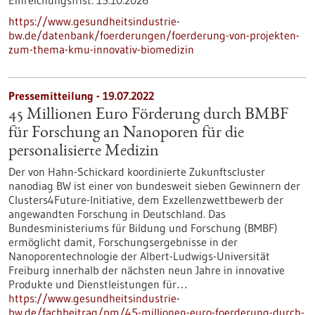
Einreichungsfrist:
15.10.2026
https://www.gesundheitsindustrie-
bw.de/datenbank/foerderungen/foerderung-von-projekten-
zum-thema-kmu-innovativ-biomedizin
Pressemitteilung - 19.07.2022
45 Millionen Euro Förderung durch BMBF
für Forschung an Nanoporen für die
personalisierte Medizin
Der von Hahn-Schickard koordinierte Zukunftscluster
nanodiag BW ist einer von bundesweit sieben Gewinnern der
Clusters4Future-Initiative, dem Exzellenzwettbewerb der
angewandten Forschung in Deutschland. Das
Bundesministeriums für Bildung und Forschung (BMBF)
ermöglicht damit, Forschungsergebnisse in der
Nanoporentechnologie der Albert-Ludwigs-Universität
Freiburg innerhalb der nächsten neun Jahre in innovative
Produkte und Dienstleistungen für…
https://www.gesundheitsindustrie-
bw.de/fachbeitrag/pm/45-millionen-euro-foerderung-durch-