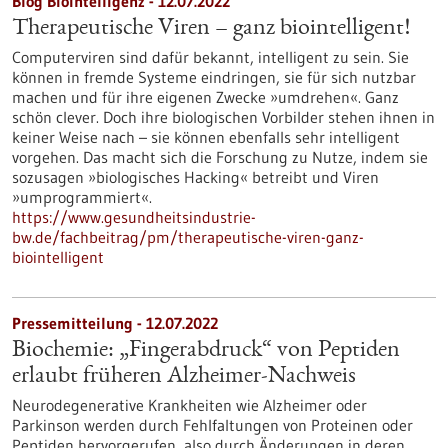
Blog Biointelligenz - 12.07.2022
Therapeutische Viren – ganz biointelligent!
Computerviren sind dafür bekannt, intelligent zu sein. Sie
können in fremde Systeme eindringen, sie für sich nutzbar
machen und für ihre eigenen Zwecke »umdrehen«. Ganz
schön clever. Doch ihre biologischen Vorbilder stehen ihnen in
keiner Weise nach – sie können ebenfalls sehr intelligent
vorgehen. Das macht sich die Forschung zu Nutze, indem sie
sozusagen »biologisches Hacking« betreibt und Viren
»umprogrammiert«.
https://www.gesundheitsindustrie-
bw.de/fachbeitrag/pm/therapeutische-viren-ganz-
biointelligent
Pressemitteilung - 12.07.2022
Biochemie: „Fingerabdruck“ von Peptiden
erlaubt früheren Alzheimer-Nachweis
Neurodegenerative Krankheiten wie Alzheimer oder
Parkinson werden durch Fehlfaltungen von Proteinen oder
Peptiden hervorgerufen, also durch Änderungen in deren