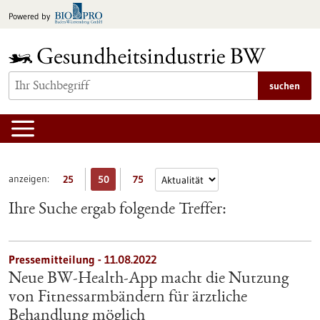
zum
Powered by
Inhalt
springen
suchen
anzeigen:
25
50
75
Ihre Suche ergab folgende Treffer:
Pressemitteilung - 11.08.2022
Neue BW-Health-App macht die Nutzung
von Fitnessarmbändern für ärztliche
Behandlung möglich