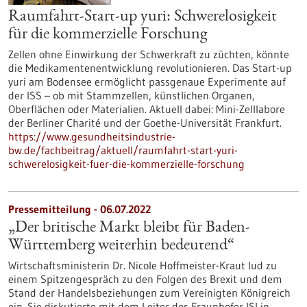
Raumfahrt-Start-up yuri: Schwerelosigkeit
für die kommerzielle Forschung
Zellen ohne Einwirkung der Schwerkraft zu züchten, könnte
die Medikamentenentwicklung revolutionieren. Das Start-up
yuri am Bodensee ermöglicht passgenaue Experimente auf
der ISS – ob mit Stammzellen, künstlichen Organen,
Oberflächen oder Materialien. Aktuell dabei: Mini-Zelllabore
der Berliner Charité und der Goethe-Universität Frankfurt.
https://www.gesundheitsindustrie-
bw.de/fachbeitrag/aktuell/raumfahrt-start-yuri-
schwerelosigkeit-fuer-die-kommerzielle-forschung
Pressemitteilung - 06.07.2022
„Der britische Markt bleibt für Baden-
Württemberg weiterhin bedeutend“
Wirtschaftsministerin Dr. Nicole Hoffmeister-Kraut lud zu
einem Spitzengespräch zu den Folgen des Brexit und dem
Stand der Handelsbeziehungen zum Vereinigten Königreich
ein. Sie diskutierte mit dem Leiter des Fraunhofer ISI in