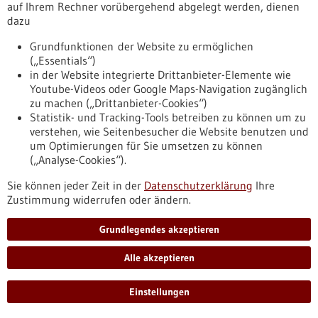
auf Ihrem Rechner vorübergehend abgelegt werden, dienen
dazu
Innovativer Mikrolautsprecher bringt das
Grundfunktionen der Website zu ermöglichen
Gehör zurück
(„Essentials“)
Schwerhörigkeit schränkt das Leben der Betroffenen oft stark
in der Website integrierte Drittanbieter-Elemente wie
ein und lässt sich mit gängigen Hörgeräten nur zum Teil
Youtube-Videos oder Google Maps-Navigation zugänglich
beheben. Die neuartige Hörhilfe der Vibrosonic GmbH aus
zu machen („Drittanbieter-Cookies“)
Mannheim überträgt Tonschwingungen direkt aufs
Statistik- und Tracking-Tools betreiben zu können um zu
Trommelfell und kann dadurch das natürliche Hörerlebnis
verstehen, wie Seitenbesucher die Website benutzen und
nahezu vollständig wiederherstellen.
um Optimierungen für Sie umsetzen zu können
https://www.gesundheitsindustrie-
(„Analyse-Cookies“).
bw.de/fachbeitrag/aktuell/innovativer-mikrolautsprecher-
bringt-das-gehoer-zurueck
Sie können jeder Zeit in der
Datenschutzerklärung
Ihre
Zustimmung widerrufen oder ändern.
Pressemitteilung - 29.06.2022
Grundlegendes akzeptieren
RNA-Markierungen in Mitochondrien
Alle akzeptieren
fördern invasive Ausbreitung von Krebs
Mitochondrien, die Kraftwerke der Zelle, enthalten eigenes
Einstellungen
Erbgut und damit auch eigene RNA-Moleküle.
Wissenschaftlerinnen und Wissenschaftler vom Deutschen