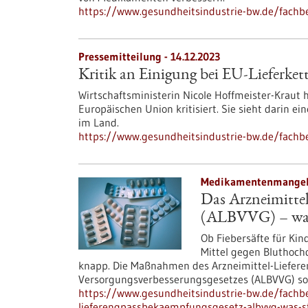
https://www.gesundheitsindustrie-bw.de/fachbe
Pressemitteilung - 14.12.2023
Kritik an Einigung bei EU-Lieferkett
Wirtschaftsministerin Nicole Hoffmeister-Kraut h
Europäischen Union kritisiert. Sie sieht darin 
im Land.
https://www.gesundheitsindustrie-bw.de/fachbei
Medikamentenmangel 
Das Arzneimitte
(ALBVVG) – was 
Ob Fiebersäfte für Ki
Mittel gegen Bluthochd
knapp. Die Maßnahmen des Arzneimittel-Liefe
Versorgungsverbesserungsgesetzes (ALBVVG) soll
https://www.gesundheitsindustrie-bw.de/fachbe
lieferengpassbekaempfungsgesetz-albvvg-was-s