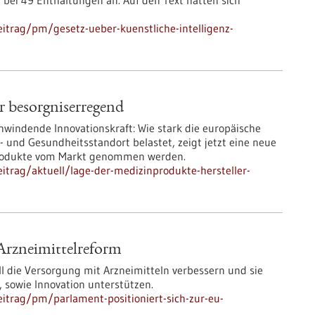
ei 49 Enthaltungen an. Auf den Text hatten sich
itrag/pm/gesetz-ueber-kuenstliche-intelligenz-
r besorgniserregend
hwindende Innovationskraft: Wie stark die europäische
und Gesundheitsstandort belastet, zeigt jetzt eine neue
o Produkte vom Markt genommen werden.
itrag/aktuell/lage-der-medizinprodukte-hersteller-
-Arzneimittelreform
l die Versorgung mit Arzneimitteln verbessern und sie
 sowie Innovation unterstützen.
itrag/pm/parlament-positioniert-sich-zur-eu-