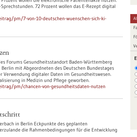
 Prozent wollen die elektronische Patientenakte nutzen.
Sprechstunden. 72 Prozent wollen das E-Rezept digital
eitrag/pm/7-von-10-deutschen-wuenschen-sich-ki-
A
F
F
V
zen
E
 des Forums Gesundheitsstandort Baden-Württemberg
n Berlin mit Abgeordneten des Deutschen Bundestages
er Verwendung digitaler Daten im Gesundheitswesen.
lisierung in Medizin und Pflege geworben.
beitrag/pm/chancen-von-gesundheitsdaten-nutzen
tschritt
erbach in Berlin Eckpunkte des geplanten
 hierzulande die Rahmenbedingungen für die Entwicklung