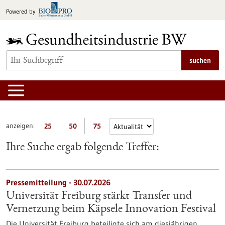
zum
Powered by
Inhalt
springen
suchen
anzeigen:
25
50
75
Ihre Suche ergab folgende Treffer:
Pressemitteilung - 30.07.2026
Universität Freiburg stärkt Transfer und
Vernetzung beim Käpsele Innovation Festival
Die Universität Freiburg beteiligte sich am diesjährigen