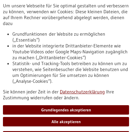
Um unsere Webseite für Sie optimal gestalten und verbessern
Erscheinungsdatum
zu können, verwenden wir Cookies: Diese kleinen Dateien, die
auf Ihrem Rechner vorübergehend abgelegt werden, dienen
dazu
zurücksetzen
Grundfunktionen der Website zu ermöglichen
(„Essentials“)
anzeigen
in der Website integrierte Drittanbieter-Elemente wie
Youtube-Videos oder Google Maps-Navigation zugänglich
zu machen („Drittanbieter-Cookies“)
Statistik- und Tracking-Tools betreiben zu können um zu
verstehen, wie Seitenbesucher die Website benutzen und
Nach oben
um Optimierungen für Sie umsetzen zu können
(„Analyse-Cookies“).
Sie können jeder Zeit in der
Datenschutzerklärung
Ihre
Informiert bleiben
Zustimmung widerrufen oder ändern.
Newsletter abonnieren
Grundlegendes akzeptieren
Alle akzeptieren