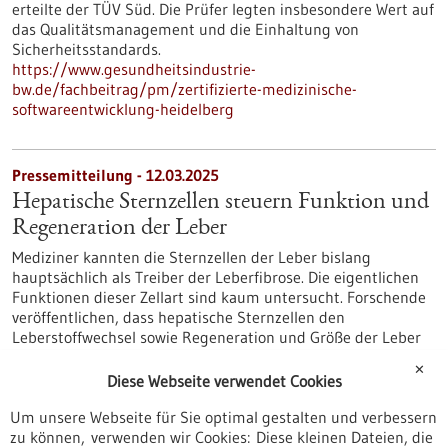
erteilte der TÜV Süd. Die Prüfer legten insbesondere Wert auf
das Qualitätsmanagement und die Einhaltung von
Sicherheitsstandards.
https://www.gesundheitsindustrie-
bw.de/fachbeitrag/pm/zertifizierte-medizinische-
softwareentwicklung-heidelberg
Pressemitteilung - 12.03.2025
Hepatische Sternzellen steuern Funktion und
Regeneration der Leber
Mediziner kannten die Sternzellen der Leber bislang
hauptsächlich als Treiber der Leberfibrose. Die eigentlichen
Funktionen dieser Zellart sind kaum untersucht. Forschende
veröffentlichen, dass hepatische Sternzellen den
Leberstoffwechsel sowie Regeneration und Größe der Leber
steuern. Die Ergebnisse der Studie könnten zu neuen
✕
Therapieansätzen für Lebererkrankungen beitragen.
Diese Webseite verwendet Cookies
https://www.gesundheitsindustrie-
Um unsere Webseite für Sie optimal gestalten und verbessern
bw.de/fachbeitrag/pm/hepatische-sternzellen-steuern-
zu können, verwenden wir Cookies: Diese kleinen Dateien, die
funktion-und-regeneration-der-leber