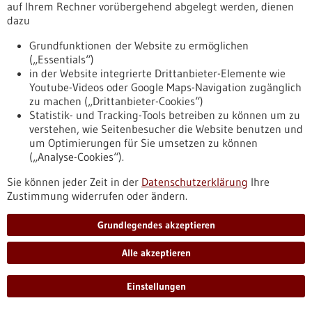
auf Ihrem Rechner vorübergehend abgelegt werden, dienen
dazu
Mikroorganismen erzeugen Nährstoffe in Bioreaktoren -
Grundfunktionen der Website zu ermöglichen
12.03.2025
(„Essentials“)
in der Website integrierte Drittanbieter-Elemente wie
Youtube-Videos oder Google Maps-Navigation zugänglich
zu machen („Drittanbieter-Cookies“)
Statistik- und Tracking-Tools betreiben zu können um zu
verstehen, wie Seitenbesucher die Website benutzen und
um Optimierungen für Sie umsetzen zu können
CO2 und H2 als Ausgangsstoffe für Proteine
(„Analyse-Cookies“).
und Vitamine
Sie können jeder Zeit in der
Datenschutzerklärung
Ihre
Zustimmung widerrufen oder ändern.
Landwirtschaftliche Flächen für die Versorgung der
wachsenden Weltbevölkerung werden immer knapper. Als
Ergänzung haben Forschende der Arbeitsgruppe
Grundlegendes akzeptieren
Umweltbiotechnologie der Universität Tübingen jetzt die
nachhaltige Power-to-Vitamin-Technologie entwickelt, mit
Alle akzeptieren
der protein- und vitaminreiche Nahrungsmittel aus
Kohlenstoffdioxid und Wasserstoff mithilfe von
Einstellungen
Mikroorganismen im Bioreaktor generiert werden können.
https://www.gesundheitsindustrie-