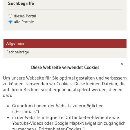
Suchbegriffe
dieses Portal
alle Portale
Allgemein
Fachbeiträge
Förderungen
✕
Diese Webseite verwendet Cookies
Veranstaltungen
Um unsere Webseite für Sie optimal gestalten und verbessern
Erscheinungsdatum
zu können, verwenden wir Cookies: Diese kleinen Dateien, die
auf Ihrem Rechner vorübergehend abgelegt werden, dienen
dazu
zurücksetzen
Grundfunktionen der Website zu ermöglichen
(„Essentials“)
anzeigen
in der Website integrierte Drittanbieter-Elemente wie
Youtube-Videos oder Google Maps-Navigation zugänglich
zu machen („Drittanbieter-Cookies“)