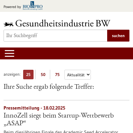
zum
Powered by
Inhalt
springen
suchen
anzeigen:
25
50
75
Ihre Suche ergab folgende Treffer:
Pressemitteilung - 18.02.2025
InnoZell siegt beim Startup-Wettbewerb
„ASAP“
Beim diesjährigen Finale des Academic Seed Accelerator