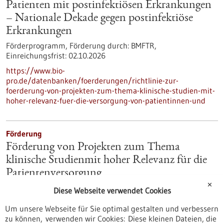
Patienten mit postinfektiösen Erkrankungen
– Nationale Dekade gegen postinfektiöse
Erkrankungen
Förderprogramm,
Förderung durch:
BMFTR,
Einreichungsfrist:
02.10.2026
https://www.bio-
pro.de/datenbanken/foerderungen/richtlinie-zur-
foerderung-von-projekten-zum-thema-klinische-studien-mit-
hoher-relevanz-fuer-die-versorgung-von-patientinnen-und
Förderung
Förderung von Projekten zum Thema
klinische Studienmit hoher Relevanz für die
Patientenversorgung
✕
Förderprogramm,
Förderung durch:
BMFTR,
Diese Webseite verwendet Cookies
Einreichungsfrist:
02.10.2026
Um unsere Webseite für Sie optimal gestalten und verbessern
https://www.gesundheitsindustrie-
zu können, verwenden wir Cookies: Diese kleinen Dateien, die
bw.de/datenbank/foerderungen/foerderung-von-projekten-