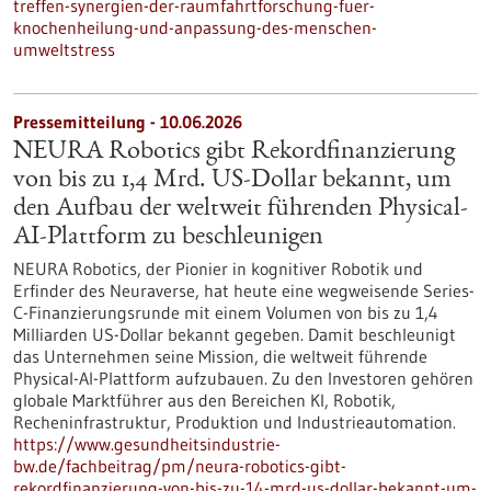
treffen-synergien-der-raumfahrtforschung-fuer-
knochenheilung-und-anpassung-des-menschen-
umweltstress
Pressemitteilung - 10.06.2026
NEURA Robotics gibt Rekordfinanzierung
von bis zu 1,4 Mrd. US-Dollar bekannt, um
den Aufbau der weltweit führenden Physical-
AI-Plattform zu beschleunigen
NEURA Robotics, der Pionier in kognitiver Robotik und
Erfinder des Neuraverse, hat heute eine wegweisende Series-
C-Finanzierungsrunde mit einem Volumen von bis zu 1,4
Milliarden US-Dollar bekannt gegeben. Damit beschleunigt
das Unternehmen seine Mission, die weltweit führende
Physical-AI-Plattform aufzubauen. Zu den Investoren gehören
globale Marktführer aus den Bereichen KI, Robotik,
Recheninfrastruktur, Produktion und Industrieautomation.
https://www.gesundheitsindustrie-
bw.de/fachbeitrag/pm/neura-robotics-gibt-
rekordfinanzierung-von-bis-zu-14-mrd-us-dollar-bekannt-um-