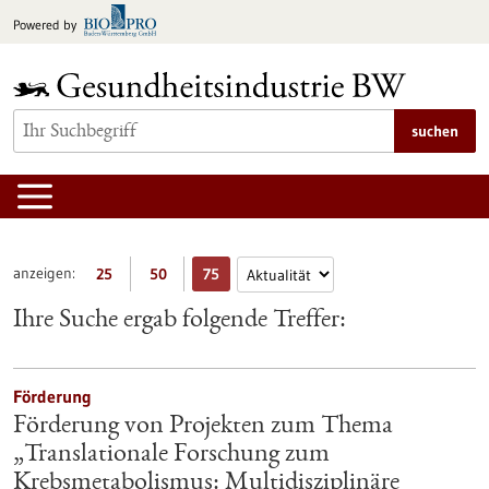
zum
Powered by
Inhalt
springen
suchen
anzeigen:
25
50
75
Ihre Suche ergab folgende Treffer:
Förderung
Förderung von Projekten zum Thema
„Translationale Forschung zum
Krebsmetabolismus: Multidisziplinäre