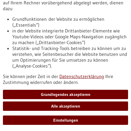
auf Ihrem Rechner vorübergehend abgelegt werden, dienen
zum-thema-klinische-studienmit-hoher-relevanz-fuer-die-
dazu
patientenversorgung
Grundfunktionen der Website zu ermöglichen
(„Essentials“)
Förderung
in der Website integrierte Drittanbieter-Elemente wie
Youtube-Videos oder Google Maps-Navigation zugänglich
Förderung von Projekten zum Thema
zu machen („Drittanbieter-Cookies“)
klinische Studienmit hoher Relevanz für die
Statistik- und Tracking-Tools betreiben zu können um zu
Patientenversorgung
verstehen, wie Seitenbesucher die Website benutzen und
um Optimierungen für Sie umsetzen zu können
Förderprogramm,
Förderung durch:
BMFTR,
(„Analyse-Cookies“).
Einreichungsfrist:
02.10.2026
Sie können jeder Zeit in der
https://www.bio-
Datenschutzerklärung
Ihre
Zustimmung widerrufen oder ändern.
pro.de/datenbanken/foerderungen/foerderung-von-
projekten-zum-thema-klinische-studienmit-hoher-relevanz-
fuer-die-patientenversorgung
Grundlegendes akzeptieren
Alle akzeptieren
Quantensensoren zur magnetischen Messung - 02.06.2026
Einstellungen