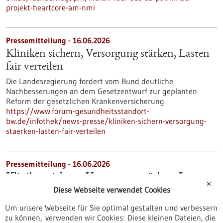
projekt-heartcore-am-nmi
Pressemitteilung - 16.06.2026
Kliniken sichern, Versorgung stärken, Lasten
fair verteilen
Die Landesregierung fordert vom Bund deutliche
Nachbesserungen an dem Gesetzentwurf zur geplanten
Reform der gesetzlichen Krankenversicherung.
https://www.forum-gesundheitsstandort-
bw.de/infothek/news-presse/kliniken-sichern-versorgung-
staerken-lasten-fair-verteilen
Pressemitteilung - 16.06.2026
Kliniken sichern, Versorgung stärken, Lasten
✕
fair verteilen
Diese Webseite verwendet Cookies
Die Landesregierung fordert vom Bund deutliche
Um unsere Webseite für Sie optimal gestalten und verbessern
Nachbesserungen an dem Gesetzentwurf zur geplanten
zu können, verwenden wir Cookies: Diese kleinen Dateien, die