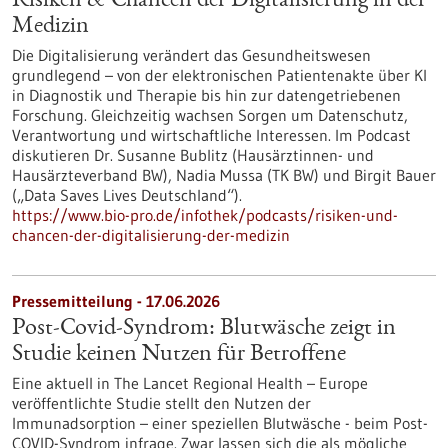
Risiken & Chancen der Digitalisierung in der
Medizin
Die Digitalisierung verändert das Gesundheitswesen
grundlegend – von der elektronischen Patientenakte über KI
in Diagnostik und Therapie bis hin zur datengetriebenen
Forschung. Gleichzeitig wachsen Sorgen um Datenschutz,
Verantwortung und wirtschaftliche Interessen. Im Podcast
diskutieren Dr. Susanne Bublitz (Hausärztinnen- und
Hausärzteverband BW), Nadia Mussa (TK BW) und Birgit Bauer
(„Data Saves Lives Deutschland“).
https://www.bio-pro.de/infothek/podcasts/risiken-und-
chancen-der-digitalisierung-der-medizin
Pressemitteilung - 17.06.2026
Post-Covid-Syndrom: Blutwäsche zeigt in
Studie keinen Nutzen für Betroffene
Eine aktuell in The Lancet Regional Health – Europe
veröffentlichte Studie stellt den Nutzen der
Immunadsorption – einer speziellen Blutwäsche - beim Post-
COVID-Syndrom infrage. Zwar lassen sich die als mögliche