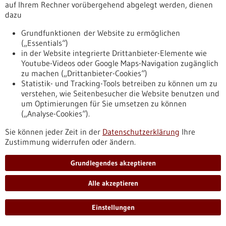
Reform der gesetzlichen Krankenversicherung.
auf Ihrem Rechner vorübergehend abgelegt werden, dienen
https://www.gesundheitsindustrie-
dazu
bw.de/fachbeitrag/pm/kliniken-sichern-versorgung-
staerken-lasten-fair-verteilen
Grundfunktionen der Website zu ermöglichen
(„Essentials“)
in der Website integrierte Drittanbieter-Elemente wie
Youtube-Videos oder Google Maps-Navigation zugänglich
EU-Pläne für die Biotechnologie - 16.06.2026
zu machen („Drittanbieter-Cookies“)
Statistik- und Tracking-Tools betreiben zu können um zu
verstehen, wie Seitenbesucher die Website benutzen und
um Optimierungen für Sie umsetzen zu können
(„Analyse-Cookies“).
Biotech Act: Europas Antwort auf den
Sie können jeder Zeit in der
Datenschutzerklärung
Ihre
globalen Wettbewerbsdruck?
Zustimmung widerrufen oder ändern.
Mit dem Biotech Act will die EU den Rückstand gegenüber
anderen Staaten aufholen und zum globalen
Grundlegendes akzeptieren
Innovationszentrum für Biotechnologie aufsteigen. Das
Regelwerk verspricht schnellere Zulassungsverfahren, mehr
Alle akzeptieren
Kapital und neue Anreize für die Gesundheitsindustrie.
https://regulatorik-gesundheitswirtschaft.bio-
Einstellungen
pro.de/infothek/fachbeitraege/biotech-act-europas-antwort-
auf-den-globalen-wettbewerbsdruck