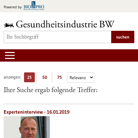
zum
Powered by
Inhalt
springen
suchen
anzeigen:
25
50
75
Ihre Suche ergab folgende Treffer:
Experteninterview - 16.01.2019