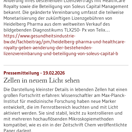
Änderung ihres bestehenden Lizenzvertrags mit HealthCare
Royalty sowie die Beteiligung von Soleus Capital Management
bekannt. Die geänderte Vereinbarung umfasst die teilweise
Monetarisierung der zukünftigen Lizenzgebühren von
Heidelberg Pharma aus dem weltweiten Verkauf des
bildgebenden Diagnostikums TLX250- Px von Telix…
https://www.gesundheitsindustrie-
bw.de/fachbeitrag/pm/heidelberg-pharma-und-healthcare-
royalty-geben-aenderung-der-bestehenden-
lizenzvereinbarung-und-beteiligung-von-soleus-capital-b
Pressemitteilung - 19.02.2026
Zellen in neuem Licht sehen
Die Darstellung kleinster Details in lebenden Zellen hat einen
großen Fortschritt erfahren: Wissenschaftler am Max-Planck-
Institut für medizinische Forschung haben neue Marker
entwickelt, die im Fernrotbereich leuchten und mit Licht
aktiviert werden. Sie sind stabil, leicht zu kontrollieren und
mit mehreren hochauflösenden Mikroskopiemethoden
kompatibel, wie es ein in der Zeitschrift Chem veröffentlichte
Paper darlegt.