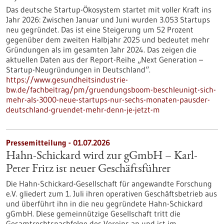
Das deutsche Startup-Ökosystem startet mit voller Kraft ins
Jahr 2026: Zwischen Januar und Juni wurden 3.053 Startups
neu gegründet. Das ist eine Steigerung um 52 Prozent
gegenüber dem zweiten Halbjahr 2025 und bedeutet mehr
Gründungen als im gesamten Jahr 2024. Das zeigen die
aktuellen Daten aus der Report-Reihe „Next Generation –
Startup-Neugründungen in Deutschland“.
https://www.gesundheitsindustrie-
bw.de/fachbeitrag/pm/gruendungsboom-beschleunigt-sich-
mehr-als-3000-neue-startups-nur-sechs-monaten-pausder-
deutschland-gruendet-mehr-denn-je-jetzt-m
Pressemitteilung - 01.07.2026
Hahn-Schickard wird zur gGmbH – Karl-
Peter Fritz ist neuer Geschäftsführer
Die Hahn-Schickard-Gesellschaft für angewandte Forschung
e.V. gliedert zum 1. Juli ihren operativen Geschäftsbetrieb aus
und überführt ihn in die neu gegründete Hahn-Schickard
gGmbH. Diese gemeinnützige Gesellschaft tritt die
Gesamtrechtsnachfolge des Vereins an und ist im