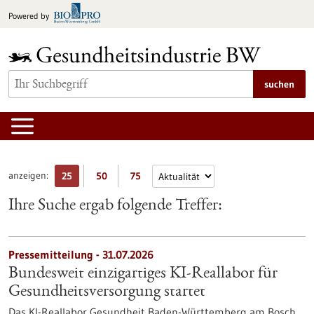
zum
Powered by
Inhalt
springen
suchen
anzeigen:
25
50
75
Ihre Suche ergab folgende Treffer:
Pressemitteilung - 31.07.2026
Bundesweit einzigartiges KI-Reallabor für
Gesundheits­versorgung startet
Das KI-Reallabor Gesundheit Baden-Württemberg am Bosch