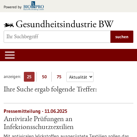
zum
Powered by
Inhalt
springen
suchen
anzeigen:
25
50
75
Ihre Suche ergab folgende Treffer:
Pressemitteilung - 11.06.2025
Antivirale Prüfungen an
Infektionsschutztextilien
Mit antiviralen Wirkstoffen ausgerüstete Textilien sollen das