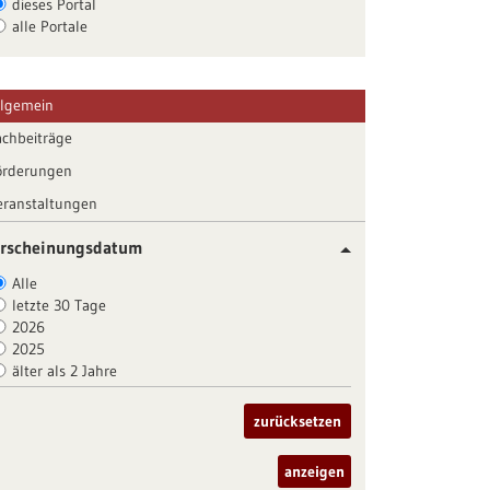
dieses Portal
alle Portale
llgemein
achbeiträge
örderungen
eranstaltungen
rscheinungsdatum
Alle
letzte 30 Tage
2026
2025
älter als 2 Jahre
zurücksetzen
anzeigen