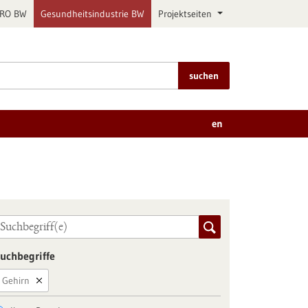
PRO BW
Gesundheitsindustrie BW
Projektseiten
suchen
en
uchbegriffe
Gehirn