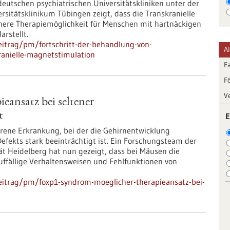
eutschen psychiatrischen Universitätskliniken unter der
ersitätsklinikum Tübingen zeigt, dass die Transkranielle
here Therapiemöglichkeit für Menschen mit hartnäckigen
rstellt.
itrag/pm/fortschritt-der-behandlung-von-
A
anielle-magnetstimulation
F
F
V
ansatz bei seltener
t
E
ene Erkrankung, bei der die Gehirnentwicklung
efekts stark beeinträchtigt ist. Ein Forschungsteam der
ät Heidelberg hat nun gezeigt, dass bei Mäusen die
ffällige Verhaltensweisen und Fehlfunktionen von
eitrag/pm/foxp1-syndrom-moeglicher-therapieansatz-bei-