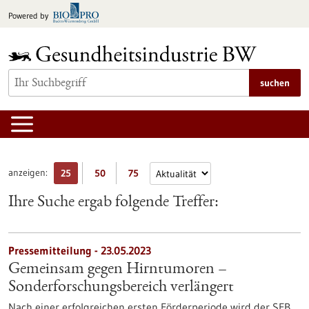
zum
Powered by
Inhalt
springen
suchen
anzeigen:
25
50
75
Ihre Suche ergab folgende Treffer:
Pressemitteilung - 23.05.2023
Gemeinsam gegen Hirntumoren –
Sonderforschungsbereich verlängert
Nach einer erfolgreichen ersten Förderperiode wird der SFB