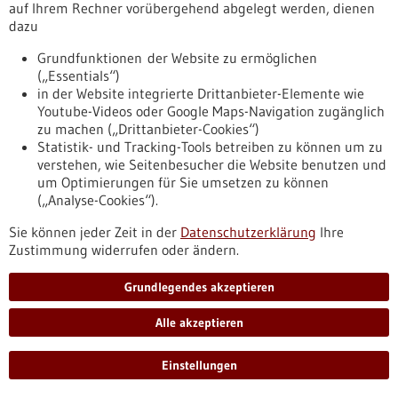
auf Ihrem Rechner vorübergehend abgelegt werden, dienen
Ein Protein namens TDP-43 ballt sich in den Nervenzellen des
dazu
Gehirns zu winzig kleinen Klumpen. Forschende haben mit
Fachleuten aus dem Ausland nun festgestellt, dass diese
Grundfunktionen der Website zu ermöglichen
krankhaften Veränderungen vorwiegend bestimmte Zellen
(„Essentials“)
betreffen.
in der Website integrierte Drittanbieter-Elemente wie
https://www.gesundheitsindustrie-
Youtube-Videos oder Google Maps-Navigation zugänglich
bw.de/fachbeitrag/pm/hirnerkrankungen-manche-
zu machen („Drittanbieter-Cookies“)
nervenzellen-sind-fuer-als-und-ftd-besonders-anfaellig
Statistik- und Tracking-Tools betreiben zu können um zu
verstehen, wie Seitenbesucher die Website benutzen und
um Optimierungen für Sie umsetzen zu können
Pressemitteilung - 11.03.2026
(„Analyse-Cookies“).
Blutmarker für Alzheimer könnte auch bei
Sie können jeder Zeit in der
Datenschutzerklärung
Ihre
Herz- und Nierenerkrankungen nützlich sein
Zustimmung widerrufen oder ändern.
Ein bestimmtes Eiweiß im Blut, das als früher Hinweis auf
Alzheimer gilt, spielt offenbar auch bei anderen
Grundlegendes akzeptieren
Erkrankungen eine Rolle. Forschende des DZNE und des
Hertie-Instituts für klinische Hirnforschung (HIH) an der
Alle akzeptieren
Universität Tübingen haben entdeckt, dass erhöhte Werte
des sogenannten phosphorylierten Tau-Proteins (pTau) auch
Einstellungen
bei zwei weniger bekannten Krankheiten vorkommen, die
vorwiegend Herz und Niere betreffen.