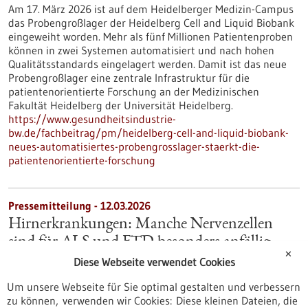
Am 17. März 2026 ist auf dem Heidelberger Medizin-Campus
das Probengroßlager der Heidelberg Cell and Liquid Biobank
eingeweiht worden. Mehr als fünf Millionen Patientenproben
können in zwei Systemen automatisiert und nach hohen
Qualitätsstandards eingelagert werden. Damit ist das neue
Probengroßlager eine zentrale Infrastruktur für die
patientenorientierte Forschung an der Medizinischen
Fakultät Heidelberg der Universität Heidelberg.
https://www.gesundheitsindustrie-
bw.de/fachbeitrag/pm/heidelberg-cell-and-liquid-biobank-
neues-automatisiertes-probengrosslager-staerkt-die-
patientenorientierte-forschung
Pressemitteilung - 12.03.2026
Hirnerkrankungen: Manche Nervenzellen
sind für ALS und FTD besonders anfällig
✕
Amyotrophe Lateralsklerose (ALS) und Frontotemporale
Diese Webseite verwendet Cookies
Demenz (FTD) gehören zu einem Spektrum
Um unsere Webseite für Sie optimal gestalten und verbessern
neurodegenerativer Erkrankungen mit überlappender
zu können, verwenden wir Cookies: Diese kleinen Dateien, die
Symptomatik. Eine Gemeinsamkeit auf molekularer Ebene: