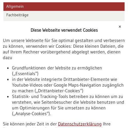
Allgemein
Fachbeiträge
Förderungen
✕
Diese Webseite verwendet Cookies
Veranstaltungen
Um unsere Webseite für Sie optimal gestalten und verbessern
Erscheinungsdatum
zu können, verwenden wir Cookies: Diese kleinen Dateien, die
auf Ihrem Rechner vorübergehend abgelegt werden, dienen
dazu
zurücksetzen
Grundfunktionen der Website zu ermöglichen
(„Essentials“)
anzeigen
in der Website integrierte Drittanbieter-Elemente wie
Youtube-Videos oder Google Maps-Navigation zugänglich
zu machen („Drittanbieter-Cookies“)
Statistik- und Tracking-Tools betreiben zu können um zu
verstehen, wie Seitenbesucher die Website benutzen und
Nach oben
um Optimierungen für Sie umsetzen zu können
(„Analyse-Cookies“).
Sie können jeder Zeit in der
Datenschutzerklärung
Ihre
Informiert bleiben