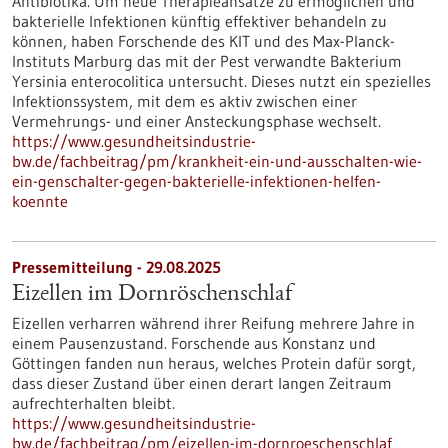
Antibiotika. Um neue Therapieansätze zu ermöglichen und
bakterielle Infektionen künftig effektiver behandeln zu
können, haben Forschende des KIT und des Max-Planck-
Instituts Marburg das mit der Pest verwandte Bakterium
Yersinia enterocolitica untersucht. Dieses nutzt ein spezielles
Infektionssystem, mit dem es aktiv zwischen einer
Vermehrungs- und einer Ansteckungsphase wechselt.
https://www.gesundheitsindustrie-
bw.de/fachbeitrag/pm/krankheit-ein-und-ausschalten-wie-
ein-genschalter-gegen-bakterielle-infektionen-helfen-
koennte
Pressemitteilung - 29.08.2025
Eizellen im Dornröschenschlaf
Eizellen verharren während ihrer Reifung mehrere Jahre in
einem Pausenzustand. Forschende aus Konstanz und
Göttingen fanden nun heraus, welches Protein dafür sorgt,
dass dieser Zustand über einen derart langen Zeitraum
aufrechterhalten bleibt.
https://www.gesundheitsindustrie-
bw.de/fachbeitrag/pm/eizellen-im-dornroeschenschlaf