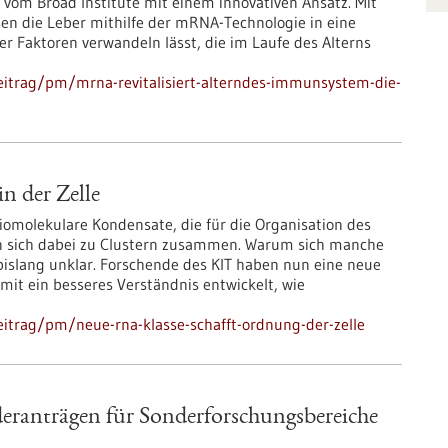
om Broad Institute mit einem innovativen Ansatz. Mit
sen die Leber mithilfe der mRNA-Technologie in eine
r Faktoren verwandeln lässt, die im Laufe des Alterns
eitrag/pm/mrna-revitalisiert-alterndes-immunsystem-die-
n der Zelle
iomolekulare Kondensate, die für die Organisation des
rn sich dabei zu Clustern zusammen. Warum sich manche
islang unklar. Forschende des KIT haben nun eine neue
it ein besseres Verständnis entwickelt, wie
itrag/pm/neue-rna-klasse-schafft-ordnung-der-zelle
deranträgen für Sonderforschungsbereiche