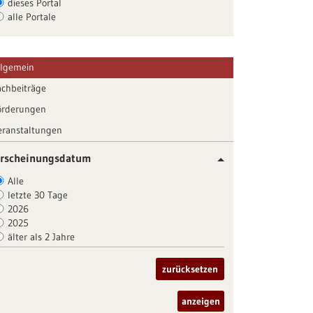
dieses Portal
alle Portale
llgemein
achbeiträge
örderungen
eranstaltungen
rscheinungsdatum
Alle
letzte 30 Tage
2026
2025
älter als 2 Jahre
zurücksetzen
anzeigen