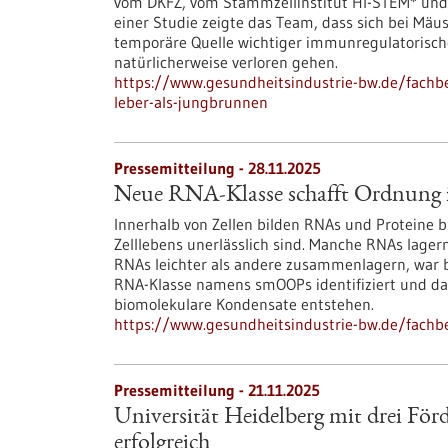
vom DKFZ, vom Stammzellinstitut HI-STEM* und v
einer Studie zeigte das Team, dass sich bei Mäu
temporäre Quelle wichtiger immunregulatorische
natürlicherweise verloren gehen.
https://www.gesundheitsindustrie-bw.de/fachb
leber-als-jungbrunnen
Pressemitteilung - 28.11.2025
Neue RNA-Klasse schafft Ordnung i
Innerhalb von Zellen bilden RNAs und Proteine b
Zelllebens unerlässlich sind. Manche RNAs lage
RNAs leichter als andere zusammenlagern, war b
RNA-Klasse namens smOOPs identifiziert und dam
biomolekulare Kondensate entstehen.
https://www.gesundheitsindustrie-bw.de/fachbe
Pressemitteilung - 21.11.2025
Universität Heidelberg mit drei För
erfolgreich