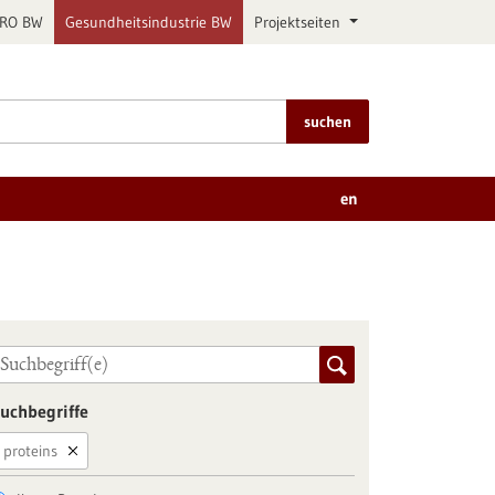
PRO BW
Gesundheitsindustrie BW
Projektseiten
suchen
en
uchbegriffe
proteins