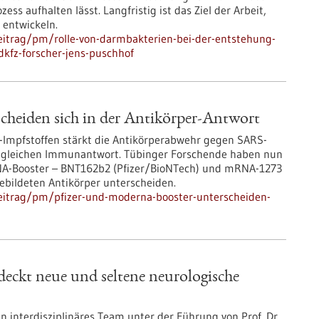
ess aufhalten lässt. Langfristig ist das Ziel der Arbeit,
 entwickeln.
eitrag/pm/rolle-von-darmbakterien-bei-der-entstehung-
kfz-forscher-jens-puschhof
cheiden sich in der Antikörper-Antwort
Impfstoffen stärkt die Antikörperabwehr gegen SARS-
akt gleichen Immunantwort. Tübinger Forschende haben nun
NA-Booster – BNT162b2 (Pfizer/BioNTech) und mRNA-1273
ebildeten Antikörper unterscheiden.
eitrag/pm/pfizer-und-moderna-booster-unterscheiden-
eckt neue und seltene neurologische
 interdisziplinäres Team unter der Führung von Prof. Dr.