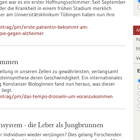
igen war es ein erster Hoffnungsschimmer: Seit September
, der die Krankheit in einem frühen Stadium merklich
er am Universitätsklinikum Tübingen haben nun ihre
beitrag/pm/erste-patientin-bekommt-am-
A
apie-gegen-alzheimer
F
F
V
kommen
E
ellung in unseren Zellen zu gewährleisten, verlangsamt
oteinsynthese deren Geschwindigkeit. Ein internationales
 Konstanzer BiologInnen fand nun heraus, was dieser
liegt.
hbeitrag/pm/das-tempo-drosseln-um-voranzukommen
system - die Leber als Jungbrunnen
r Individuen wieder verjüngen? Dies gelang Forschenden