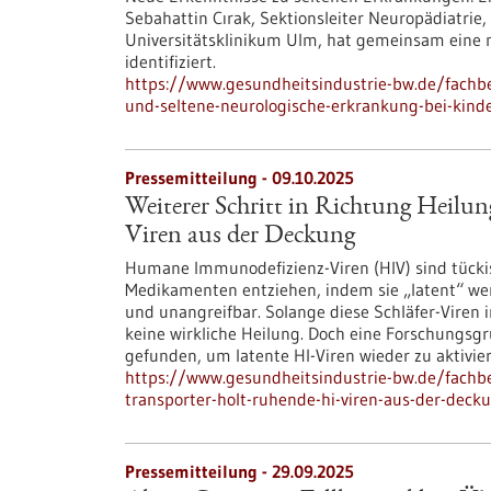
Sebahattin Cırak, Sektionsleiter Neuropädiatrie
Universitätsklinikum Ulm, hat gemeinsam eine n
identifiziert.
https://www.gesundheitsindustrie-bw.de/fachb
und-seltene-neurologische-erkrankung-bei-kind
Pressemitteilung - 09.10.2025
Weiterer Schritt in Richtung Heilu
Viren aus der Deckung
Humane Immunodefizienz-Viren (HIV) sind tück
Medikamenten entziehen, indem sie „latent“ wer
und unangreifbar. Solange diese Schläfer-Viren 
keine wirkliche Heilung. Doch eine Forschungs
gefunden, um latente HI-Viren wieder zu aktivie
https://www.gesundheitsindustrie-bw.de/fachbe
transporter-holt-ruhende-hi-viren-aus-der-deck
Pressemitteilung - 29.09.2025