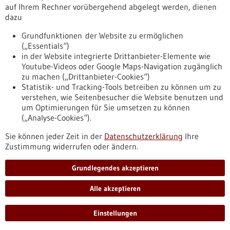
auf Ihrem Rechner vorübergehend abgelegt werden, dienen
Verfügbaren Hilfen, Voraussetzungen Ihrer Anliegen und
dazu
zuständigen Ansprechpartner für bereitgestellte Hilfs- und
Unterstützungsangebote von Bundesregierung und
Grundfunktionen der Website zu ermöglichen
Bundestag sind hier für Sie zusammengefasst
(„Essentials“)
in der Website integrierte Drittanbieter-Elemente wie
Youtube-Videos oder Google Maps-Navigation zugänglich
zu machen („Drittanbieter-Cookies“)
Statistik- und Tracking-Tools betreiben zu können um zu
verstehen, wie Seitenbesucher die Website benutzen und
Nach oben
um Optimierungen für Sie umsetzen zu können
(„Analyse-Cookies“).
Sie können jeder Zeit in der
Datenschutzerklärung
Ihre
Informiert bleiben
Zustimmung widerrufen oder ändern.
Newsletter abonnieren
Grundlegendes akzeptieren
Alle akzeptieren
2026
Einstellungen
©