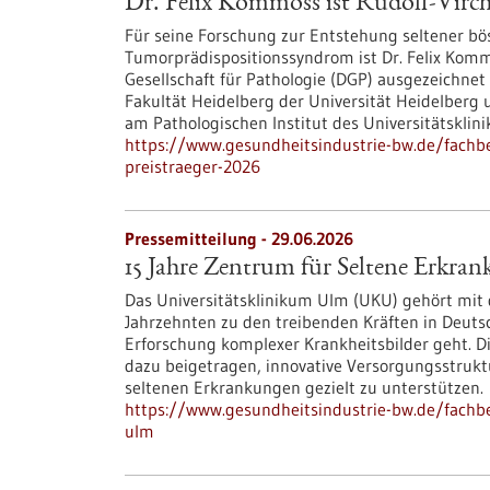
Dr. Felix Kommoss ist Rudolf-Virch
Für seine Forschung zur Entstehung seltener bö
Tumorprädispositionssyndrom ist Dr. Felix Kom
Gesellschaft für Pathologie (DGP) ausgezeichne
Fakultät Heidelberg der Universität Heidelberg 
am Pathologischen Institut des Universitätsklin
https://www.gesundheitsindustrie-bw.de/fachbe
preistraeger-2026
Pressemitteilung - 29.06.2026
15 Jahre Zentrum für Seltene Erkr
Das Universitätsklinikum Ulm (UKU) gehört mit
Jahrzehnten zu den treibenden Kräften in Deuts
Erforschung komplexer Krankheitsbilder geht. D
dazu beigetragen, innovative Versorgungsstrukt
seltenen Erkrankungen gezielt zu unterstützen.
https://www.gesundheitsindustrie-bw.de/fachb
ulm