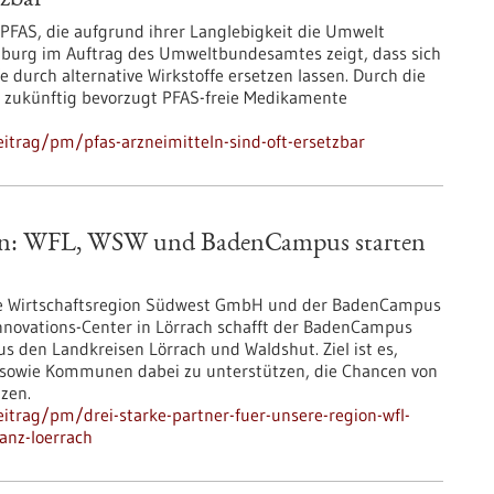
tzbar
FAS, die aufgrund ihrer Langlebigkeit die Umwelt
iburg im Auftrag des Umweltbundesamtes zeigt, dass sich
e durch alternative Wirkstoffe ersetzen lassen. Durch die
 zukünftig bevorzugt PFAS-freie Medikamente
itrag/pm/pfas-arzneimitteln-sind-oft-ersetzbar
egion: WFL, WSW und BadenCampus starten
ie Wirtschaftsregion Südwest GmbH und der BadenCampus
Innovations-Center in Lörrach schafft der BadenCampus
s den Landkreisen Lörrach und Waldshut. Ziel ist es,
 sowie Kommunen dabei zu unterstützen, die Chancen von
tzen.
itrag/pm/drei-starke-partner-fuer-unsere-region-wfl-
anz-loerrach