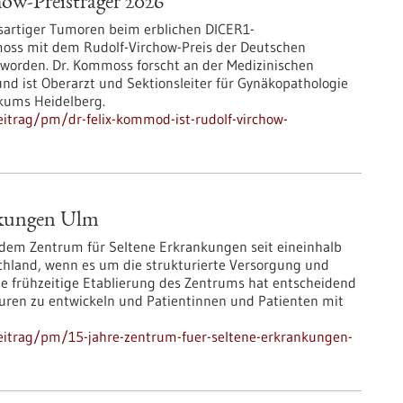
ow-Preisträger 2026
sartiger Tumoren beim erblichen DICER1-
moss mit dem Rudolf-Virchow-Preis der Deutschen
t worden. Dr. Kommoss forscht an der Medizinischen
und ist Oberarzt und Sektionsleiter für Gynäkopathologie
ikums Heidelberg.
itrag/pm/dr-felix-kommod-ist-rudolf-virchow-
ankungen Ulm
 dem Zentrum für Seltene Erkrankungen seit eineinhalb
chland, wenn es um die strukturierte Versorgung und
ie frühzeitige Etablierung des Zentrums hat entscheidend
uren zu entwickeln und Patientinnen und Patienten mit
eitrag/pm/15-jahre-zentrum-fuer-seltene-erkrankungen-