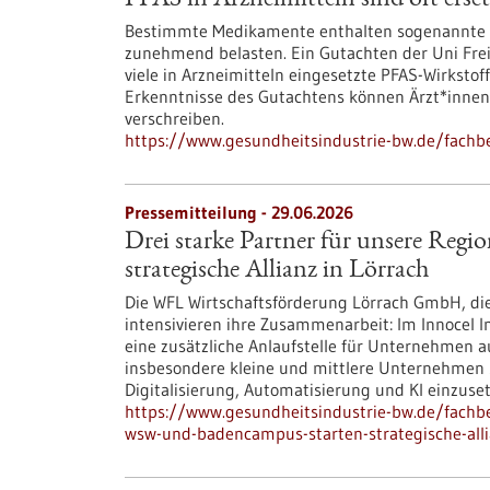
PFAS in Arzneimitteln sind oft erse
Bestimmte Medikamente enthalten sogenannte P
zunehmend belasten. Ein Gutachten der Uni Fre
viele in Arzneimitteln eingesetzte PFAS-Wirkstoff
Erkenntnisse des Gutachtens können Ärzt*innen
verschreiben.
https://www.gesundheitsindustrie-bw.de/fachbe
Pressemitteilung - 29.06.2026
Drei starke Partner für unsere R
strategische Allianz in Lörrach
Die WFL Wirtschaftsförderung Lörrach GmbH, d
intensivieren ihre Zusammenarbeit: Im Innocel 
eine zusätzliche Anlaufstelle für Unternehmen au
insbesondere kleine und mittlere Unternehmen
Digitalisierung, Automatisierung und KI einzuse
https://www.gesundheitsindustrie-bw.de/fachbe
wsw-und-badencampus-starten-strategische-alli