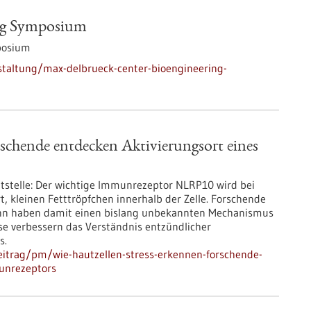
ng Symposium
posium
staltung/max-delbrueck-center-bioengineering-
schende entdecken Aktivierungsort eines
ltstelle: Der wichtige Immunrezeptor NLRP10 wird bei
rt, kleinen Fetttröpfchen innerhalb der Zelle. Forschende
onn haben damit einen bislang unbekannten Mechanismus
e verbessern das Verständnis entzündlicher
s.
itrag/pm/wie-hautzellen-stress-erkennen-forschende-
unrezeptors