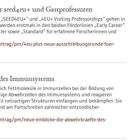
r seed4eu+ und Gastprofessuren
 „SEED4EU+“ und „4EU+ Visiting Professorships“ gehen in
erden erstmals in den beiden Förderlinien „Early Career“
tler sowie „Standard“ für erfahrene Forscherinnen und
eitrag/pm/4eu-plus-neue-ausschreibungsrunde-fuer-
e des Immunsystems
ich Fettmoleküle in Immunzellen bei der Bildung von
htige Abwehrzellen des Immunsystems und reagieren
mit netzartigen Strukturen einfangen und bekämpfen. Sie
d am Fortschreiten zahlreicher entzündlicher
itrag/pm/neue-einblicke-die-abwehrkraefte-des-