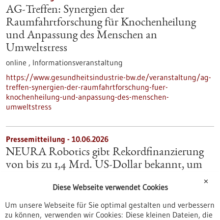
AG-Treffen: Synergien der
Raumfahrtforschung für Knochenheilung
und Anpassung des Menschen an
Umweltstress
online ,
Informationsveranstaltung
https://www.gesundheitsindustrie-bw.de/veranstaltung/ag-
treffen-synergien-der-raumfahrtforschung-fuer-
knochenheilung-und-anpassung-des-menschen-
umweltstress
Pressemitteilung - 10.06.2026
NEURA Robotics gibt Rekordfinanzierung
von bis zu 1,4 Mrd. US-Dollar bekannt, um
den Aufbau der weltweit führenden Physical-
✕
Diese Webseite verwendet Cookies
AI-Plattform zu beschleunigen
Um unsere Webseite für Sie optimal gestalten und verbessern
NEURA Robotics, der Pionier in kognitiver Robotik und
zu können, verwenden wir Cookies: Diese kleinen Dateien, die
Erfinder des Neuraverse, hat heute eine wegweisende Series-