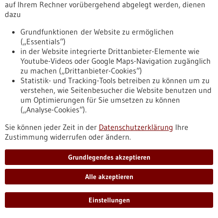
auf Ihrem Rechner vorübergehend abgelegt werden, dienen
C-Finanzierungsrunde mit einem Volumen von bis zu 1,4
dazu
Milliarden US-Dollar bekannt gegeben. Damit beschleunigt
das Unternehmen seine Mission, die weltweit führende
Grundfunktionen der Website zu ermöglichen
Physical-AI-Plattform aufzubauen. Zu den Investoren gehören
(„Essentials“)
globale Marktführer aus den Bereichen KI, Robotik,
in der Website integrierte Drittanbieter-Elemente wie
Recheninfrastruktur, Produktion und Industrieautomation.
Youtube-Videos oder Google Maps-Navigation zugänglich
https://www.gesundheitsindustrie-
zu machen („Drittanbieter-Cookies“)
bw.de/fachbeitrag/pm/neura-robotics-gibt-
Statistik- und Tracking-Tools betreiben zu können um zu
rekordfinanzierung-von-bis-zu-14-mrd-us-dollar-bekannt-um-
verstehen, wie Seitenbesucher die Website benutzen und
den-aufbau-der-weltweit-fuehrenden-physical-ai-pla
um Optimierungen für Sie umsetzen zu können
(„Analyse-Cookies“).
Pressemitteilung - 10.06.2026
Sie können jeder Zeit in der
Datenschutzerklärung
Ihre
Zustimmung widerrufen oder ändern.
Can Aztekin erhält den Schering Young
Investigator Award 2026
Grundlegendes akzeptieren
Der Schering Young Investigator Award wurde in diesem Jahr
an Can Aztekin verliehen, Max-Planck
Alle akzeptieren
Forschungsgruppenleiter am Friedrich-Miescher-Labor der
Max-Planck-Gesellschaft in Tübingen. Der Wissenschaftler
Einstellungen
wird für seine bedeutenden Arbeiten auf dem Gebiet der
Regenerationsbiologie ausgezeichnet.