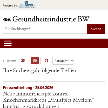
zum
Powered by
Inhalt
springen
suchen
anzeigen:
25
50
75
Ihre Suche ergab folgende Treffer:
Pressemitteilung - 25.06.2026
Neue Immuntherapie könnte
Knochenmarkkrebs „Multiples Myelom“
langfristig zurückdrängen