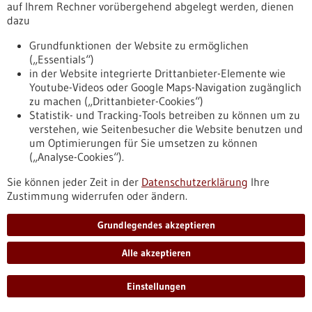
Metastasierung verhalten: Einige Krebszellen beginnen
auf Ihrem Rechner vorübergehend abgelegt werden, dienen
sogleich, zur Metastase auszuwachsen. Andere dagegen
dazu
verlassen das Blutgefäß und können dann in eine lange
Ruhephase verfallen.
Grundfunktionen der Website zu ermöglichen
https://www.gesundheitsindustrie-
(„Essentials“)
bw.de/fachbeitrag/pm/epigenetischer-status-entscheidet-
in der Website integrierte Drittanbieter-Elemente wie
ueber-metastasierung
Youtube-Videos oder Google Maps-Navigation zugänglich
zu machen („Drittanbieter-Cookies“)
Statistik- und Tracking-Tools betreiben zu können um zu
verstehen, wie Seitenbesucher die Website benutzen und
Pressemitteilung - 02.02.2024
um Optimierungen für Sie umsetzen zu können
Neuartige Immuntherapie für
(„Analyse-Cookies“).
fortgeschrittenes Melanom des Auges
Sie können jeder Zeit in der
Datenschutzerklärung
Ihre
Eine neue Immuntherapie koppelt Immunzellen direkt an
Zustimmung widerrufen oder ändern.
Tumorzellen. Damit können die Immunzellen die Krebszellen
gezielt vernichten, was die Überlebenszeit der Patientinnen
Grundlegendes akzeptieren
und Patienten mit Melanom des Auges verbessern kann. Ihre
Studienergebnisse haben die Wissenschaftlerinnen aus
Alle akzeptieren
Heidelberg und Paris im New England Journal of Medicine
veröffentlicht.
https://www.gesundheitsindustrie-
Einstellungen
bw.de/fachbeitrag/pm/neuartige-immuntherapie-fuer-