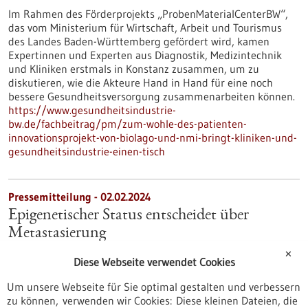
Im Rahmen des Förderprojekts „ProbenMaterialCenterBW“,
das vom Ministerium für Wirtschaft, Arbeit und Tourismus
des Landes Baden-Württemberg gefördert wird, kamen
Expertinnen und Experten aus Diagnostik, Medizintechnik
und Kliniken erstmals in Konstanz zusammen, um zu
diskutieren, wie die Akteure Hand in Hand für eine noch
bessere Gesundheitsversorgung zusammenarbeiten können.
https://www.gesundheitsindustrie-
bw.de/fachbeitrag/pm/zum-wohle-des-patienten-
innovationsprojekt-von-biolago-und-nmi-bringt-kliniken-und-
gesundheitsindustrie-einen-tisch
Pressemitteilung - 02.02.2024
Epigenetischer Status entscheidet über
Metastasierung
Wissenschaftlerinnen und Wissenschaftler vom Deutschen
✕
Diese Webseite verwendet Cookies
Krebsforschungszentrum (DKFZ) und der Medizinischen
Fakultät Mannheim der Universität Heidelberg untersuchten
Um unsere Webseite für Sie optimal gestalten und verbessern
an Mäusen, wie sich streuende Tumorzellen am Ort der
zu können, verwenden wir Cookies: Diese kleinen Dateien, die