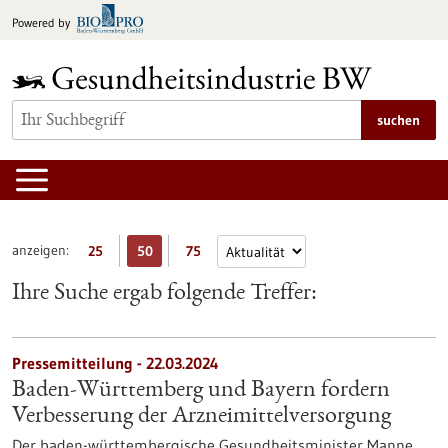
zum
Powered by
Inhalt
springen
suchen
anzeigen:
25
50
75
Ihre Suche ergab folgende Treffer:
Pressemitteilung - 22.03.2024
Baden-Württemberg und Bayern fordern
Verbesserung der Arzneimittelversorgung
Der baden-württembergische Gesundheitsminister Manne