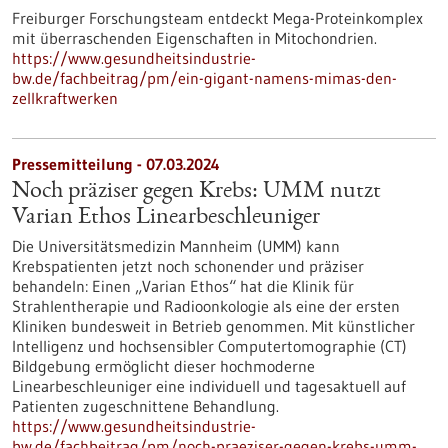
Freiburger Forschungsteam entdeckt Mega-Proteinkomplex
mit überraschenden Eigenschaften in Mitochondrien.
https://www.gesundheitsindustrie-
bw.de/fachbeitrag/pm/ein-gigant-namens-mimas-den-
zellkraftwerken
Pressemitteilung - 07.03.2024
Noch präziser gegen Krebs: UMM nutzt
Varian Ethos Linearbeschleuniger
Die Universitätsmedizin Mannheim (UMM) kann
Krebspatienten jetzt noch schonender und präziser
behandeln: Einen „Varian Ethos“ hat die Klinik für
Strahlentherapie und Radioonkologie als eine der ersten
Kliniken bundesweit in Betrieb genommen. Mit künstlicher
Intelligenz und hochsensibler Computertomographie (CT)
Bildgebung ermöglicht dieser hochmoderne
Linearbeschleuniger eine individuell und tagesaktuell auf
Patienten zugeschnittene Behandlung.
https://www.gesundheitsindustrie-
bw.de/fachbeitrag/pm/noch-praeziser-gegen-krebs-umm-